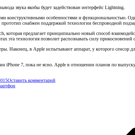
ывода звука якобы будет задействован интерфейс Lightning.
зными конструктивными особенностями и функциональностью. Од
н прототип снабжен поддержкой технологии беспроводной подза
h, которая предлагает принципиально новый способ взаимодейс
тах эта технология позволит распознавать силу прикосновений с
ы. Наконец, в Apple испытывают аппарат, у которого сенсор дл
и iPhone 7, пока не ясно. Apple в отношении планов по выпус
2015
Оставить комментарий
мартфон