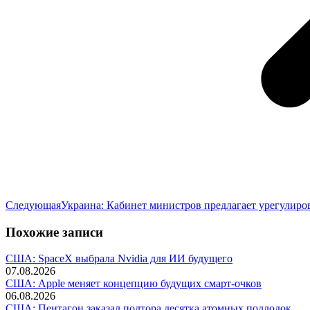
Следующая
Следующая
Украина: Кабинет министров предлагает урегулиро
запись:
Похожие записи
США: SpaceX выбрала Nvidia для ИИ будущего
07.08.2026
США: Apple меняет концепцию будущих смарт-очков
06.08.2026
США: Пентагон заказал полтора десятка атомных подлодок