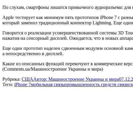
По слухам, смартфоны лишатся привычного аудиоразъема: для в
Apple тестирует как минимум пять прототипов iPhone 7 с ра
который заменил традиционный коннектор Lightning. Еще оди
Говорится о реализации усовершенствованной системы 3D Touc
нажатия на сенсорный дисплей. Ожидается, что в новых аппара
Еще один прототип наделен сдвоенным модулем основной камер
а непосредственно в дисплей.
Какие из описанных функций перекочуют в коммерческие верси
(Comments.ua/Машиностроение Украины и мира)
Рубрика:
США
Автор:
Машиностроение Украины и мира
07.12.
Теги:
iPhone 7
мобильная связь
промышленность средств связи
с
Навигация
по
записям