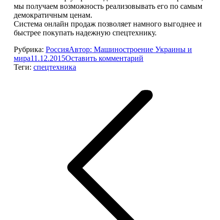
мы получаем возможность реализовывать его по самым
демократичным ценам.
Система онлайн продаж позволяет намного выгоднее и
быстрее покупать надежную спецтехнику.
Рубрика:
Россия
Автор:
Машиностроение Украины и
мира
11.12.2015
Оставить комментарий
Теги:
спецтехника
Навигация
по
записям