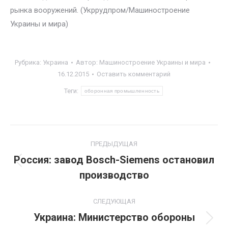
рынка вооружений. (Укррудпром/Машиностроение
Украины и мира)
Рубрика:
Украина
Автор:
Машиностроение Украины и мира
16.12.2015
Оставить комментарий
Теги:
оборонная промышленность
Навигация
ПРЕДЫДУЩАЯ
по
Россия: завод Bosch-Siemens остановил
Предыдущая
производство
записям
запись:
СЛЕДУЮЩАЯ
Украина: Министерство обороны
Следующая