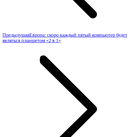
Предыдущая
Предыдущая
Европа: скоро каждый пятый компьютер будет
запись:
являться планшетом «2 в 1»