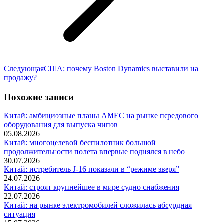
Следующая
Следующая
США: почему Boston Dynamics выставили на
запись:
продажу?
Похожие записи
Китай: амбициозные планы AMEC на рынке передового
оборудования для выпуска чипов
05.08.2026
Китай: многоцелевой беспилотник большой
продолжительности полета впервые поднялся в небо
30.07.2026
Китай: истребитель J-16 показали в “режиме зверя”
24.07.2026
Китай: строят крупнейшее в мире судно снабжения
22.07.2026
Китай: на рынке электромобилей сложилась абсурдная
ситуация