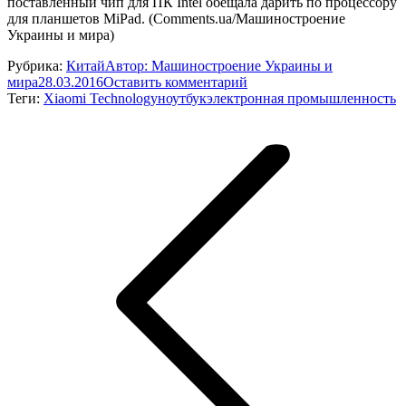
поставленный чип для ПК Intel обещала дарить по процессору
для планшетов MiPad. (Comments.ua/Машиностроение
Украины и мира)
Рубрика:
Китай
Автор:
Машиностроение Украины и
мира
28.03.2016
Оставить комментарий
Теги:
Xiaomi Technology
ноутбук
электронная промышленность
Навигация
по
записям