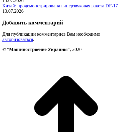
15.07.2026
Китай: продемонстрирована гиперзвуковая ракета DF-17
13.07.2026
Добавить комментарий
Для публикации комментариев Вам необходимо
авторизоваться
.
© "
Машиностроение Украины
", 2020
В