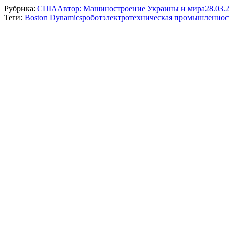
Рубрика:
США
Автор:
Машиностроение Украины и мира
28.03.
Теги:
Boston Dynamics
робот
электротехническая промышленнос
Навигация
по
записям