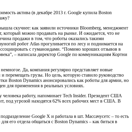
мость актива (в декабре 2013 г. Google купила Boston
дажу?
 вышла скучнее: как заявили источники Bloomberg, менеджмент
, который можно продавать на рынке. И ожидается, что не
ичина продажи в том, что роботы оказались такими
вуногий робот Atlas прогуливается по лесу и поднимается на
т ассоциировать с гуманоидами. “Помимо хороших отзывов в
ловека”, – написала директор Google по коммуникациям Кортни
ь немногое. Да, компания регулярно представляет новые
и и перемещать грузы. Но цель, которую ставило руководство
ботки Boston Dynamics анонсировались как роботы для армии, но
ден для применения в реальных условиях.
 человека работу, напоминает Tech Insider. Президент США
ит, под угрозой находятся 62% всех рабочих мест в США. В
одразделение Google X и работала в шт. Массачусетс – то есть
я его отдела общаться с Boston Dynamics – как биться в