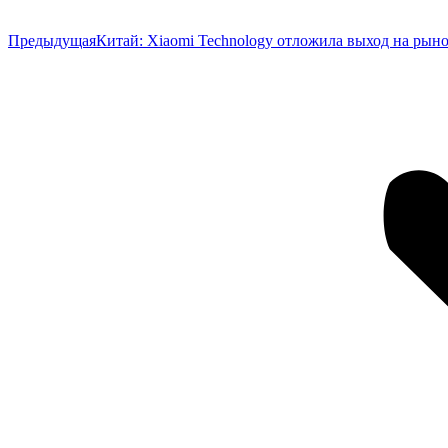
Предыдущая
Предыдущая
Китай: Xiaomi Technology отложила выход на рыно
запись: