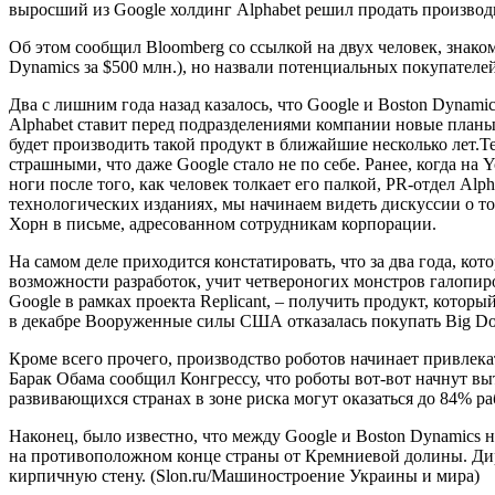
выросший из Google холдинг Alphabet решил продать произво
Об этом сообщил Bloomberg со ссылкой на двух человек, знако
Dynamics за $500 млн.), но назвали потенциальных покупателе
Два с лишним года назад казалось, что Google и Boston Dynam
Alphabet ставит перед подразделениями компании новые планы 
будет производить такой продукт в ближайшие несколько лет.T
страшными, что даже Google стало не по себе. Ранее, когда на 
ноги после того, как человек толкает его палкой, PR-отдел A
технологических изданиях, мы начинаем видеть дискуссии о то
Хорн в письме, адресованном сотрудникам корпорации.
На самом деле приходится констатировать, что за два года, ко
возможности разработок, учит четвероногих монстров галопиро
Google в рамках проекта Replicant, – получить продукт, котор
в декабре Вооруженные силы США отказалась покупать Big Dog
Кроме всего прочего, производство роботов начинает привлека
Барак Обама сообщил Конгрессу, что роботы вот-вот начнут выт
развивающихся странах в зоне риска могут оказаться до 84% ра
Наконец, было известно, что между Google и Boston Dynamics н
на противоположном конце страны от Кремниевой долины. Дирек
кирпичную стену. (Slon.ru/Машиностроение Украины и мира)