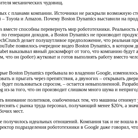
дителя механических чудовищ.
мых с планами компании. Источники не раскрыли возможную стои
й – Toyota и Amazon. Почему Boston Dynamics выставили на про
ics вместе способны перевернуть мир робототехники. Реальность
по генерации доходов, а Boston Dynamics не производит продукт
echCrunch делает полушутливое предположение, что реальная пр
YouTube появилось очередное видео Boston Dynamics, в котором д
lphabet выказывал явный дискомфорт от того, что компанию буду
м, что он (робот) жутковат и готов выполнять работу вместо че
торые Boston Dynamics пребывала во владении Google, изменилос
вать и прыгать через препятствия, а двуногих – открывать двер
ый будет пользоваться спросом, – остается невыполненной. Разра
 из-за того, что он производит слишком много шума и неприго
ть внимание политиков, озабоченных тем, что машины отнимут у
еснять с рынка труда персонал, получающий менее $20/ч, а знач
бочих мест.
е получилось идеальных отношений. Компания так и не вошла в п
тор подразделения робототехники в Google даже говорил, что дл