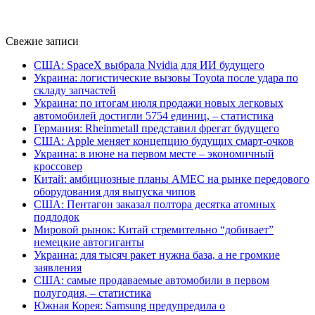
Свежие записи
США: SpaceX выбрала Nvidia для ИИ будущего
Украина: логистические вызовы Toyota после удара по
складу запчастей
Украина: по итогам июля продажи новых легковых
автомобилей достигли 5754 единиц, – статистика
Германия: Rheinmetall представил фрегат будущего
США: Apple меняет концепцию будущих смарт-очков
Украина: в июне на первом месте – экономичный
кроссовер
Китай: амбициозные планы AMEC на рынке передового
оборудования для выпуска чипов
США: Пентагон заказал полтора десятка атомных
подлодок
Мировой рынок: Китай стремительно “добивает”
немецкие автогиганты
Украина: для тысяч ракет нужна база, а не громкие
заявления
США: самые продаваемые автомобили в первом
полугодия, – статистика
Южная Корея: Samsung предупредила о