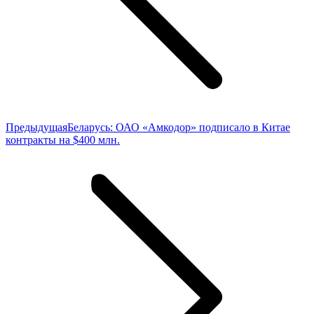
Предыдущая
Предыдущая
Беларусь: ОАО «Амкодор» подписало в Китае
запись:
контракты на $400 млн.