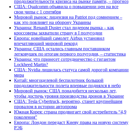
продолжительности кризиса на рынке памяти, – прогноз
США: Qualcomm объявила о повышении цен на все
свои чипы с 1 сентября
Мировой рынок: лицензия на Patriot под сомнением –
как это повлияет на оборону Украины
Украина: Renault Duster стал лидером рынка – как
кроссоверы захватили страну в I полугодии
Европа: новейший самолет Airbus установил
впечатляющий мировой рекорд
Украина: США остались главным поставщиком
легковушек по итогам первого полугодия, – статистика
Украина: что принесет сотрудничество с гигантом
Lockheed Martin?
США: Nvidia лишилась статуса самой дорогой компании
мира
Китай: многоцелевой беспилотник большой
продолжительности полета впервые поднялся в небо
Мировой рынок: США понадобится несколько лет,
чтобы достичь уровня производства дронов в Украине
США: Tesla Cybertruck, вероятно, станет крупнейшим
провалом в истории автопрома
Южная Корея: страна продвигает свой истребитель “4,9
поколения”
Европа: Лондон передаст Киеву права на новую систему
РЭБ