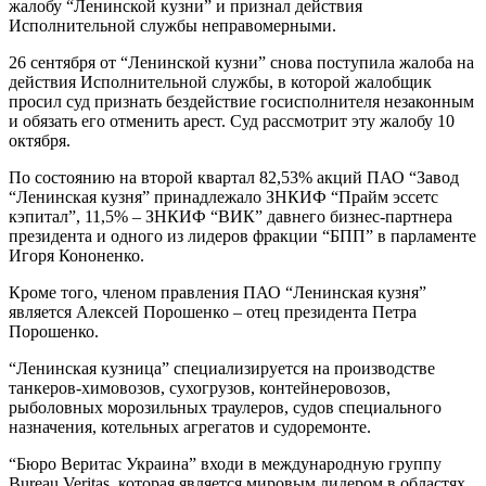
жалобу “Ленинской кузни” и признал действия
Исполнительной службы неправомерными.
26 сентября от “Ленинской кузни” снова поступила жалоба на
действия Исполнительной службы, в которой жалобщик
просил суд признать бездействие госисполнителя незаконным
и обязать его отменить арест. Суд рассмотрит эту жалобу 10
октября.
По состоянию на второй квартал 82,53% акций ПАО “Завод
“Ленинская кузня” принадлежало ЗНКИФ “Прайм эссетс
кэпитал”, 11,5% – ЗНКИФ “ВИК” давнего бизнес-партнера
президента и одного из лидеров фракции “БПП” в парламенте
Игоря Кононенко.
Кроме того, членом правления ПАО “Ленинская кузня”
является Алексей Порошенко – отец президента Петра
Порошенко.
“Ленинская кузница” специализируется на производстве
танкеров-химовозов, сухогрузов, контейнеровозов,
рыболовных морозильных траулеров, судов специального
назначения, котельных агрегатов и судоремонте.
“Бюро Веритас Украина” входи в международную группу
Bureau Veritas, которая является мировым лидером в областях