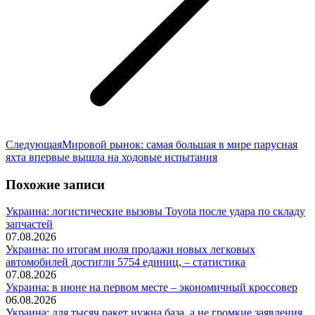
Следующая
Следующая
Мировой рынок: самая большая в мире парусная
запись:
яхта впервые вышла на ходовые испытания
Похожие записи
Украина: логистические вызовы Toyota после удара по складу
запчастей
07.08.2026
Украина: по итогам июля продажи новых легковых
автомобилей достигли 5754 единиц, – статистика
07.08.2026
Украина: в июне на первом месте – экономичный кроссовер
06.08.2026
Украина: для тысяч ракет нужна база, а не громкие заявления