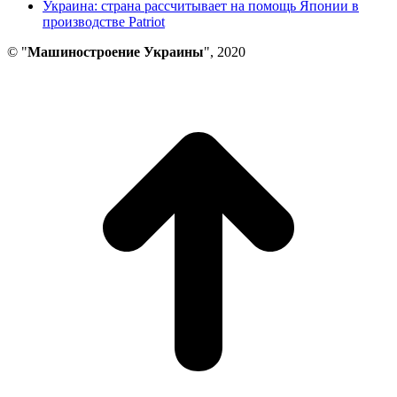
Украина: страна рассчитывает на помощь Японии в
производстве Patriot
© "
Машиностроение Украины
", 2020
В