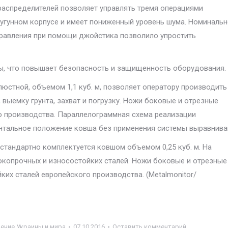
аспределителей позволяет управлять тремя операциями
угунном корпусе и имеет пониженный уровень шума. Номиналь
правления при помощи джойстика позволило упростить
лы, что повышает безопасность и защищенность оборудования.
юстной, объемом 1,1 куб. м, позволяет оператору производить
 выемку грунта, захват и погрузку. Ножи боковые и отрезные
о производства. Параллелограммная схема реализации
нтальное положение ковша без применения системы выравнива
стандартно комплектуется ковшом объемом 0,25 куб. м. На
сокопрочных и износостойких сталей. Ножи боковые и отрезные
их сталей европейского производства. (Metalmonitor/
ние Украины и мира
07.10.2016
Оставить комментарий