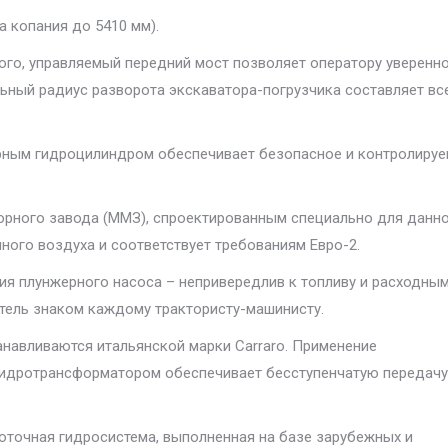
а копания до 5410 мм).
го, управляемый передний мост позволяет оператору уверенн
льный радиус разворота экскаватора-погрузчика составляет вс
урным гидроцилиндром обеспечивает безопасное и контролиру
торного завода (ММЗ), спроектированным специально для данн
ного воздуха и соответствует требованиям Евро-2.
ния плунжерного насоса – непривередлив к топливу и расходны
атель знаком каждому трактористу-машинисту.
навливаются итальянской марки Carraro. Применение
гидротрансформатором обеспечивает бесступенчатую передачу
поточная гидросистема, выполненная на базе зарубежных и