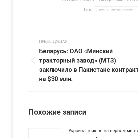
Теги:
строительно-дорожное и 
Навигация
ПРЕДЫДУЩАЯ
по
Беларусь: ОАО «Минский
тракторный завод» (МТЗ)
записям
Предыдущая
заключило в Пакистане контрак
запись:
на $30 млн.
Похожие записи
Украина: в июне на первом мест