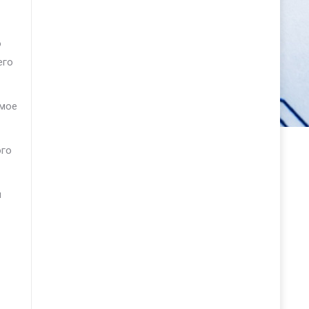
о
его
емое
ого
м