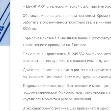
– Elex-81A-01 с телескопической рукоятью (глубин
Обе модели оснащены полным приводом. Кроме то
работать в ограниченном пространстве, а минима
5500 мм.
Тормозная система в масляной ванне с двухконт
торможение с приводом на 4 колеса.
Elex оснащен двигателем Д-245.5S2 Минского мо
экскаватора-погрузчика, с охлаждением наддувоч
Двигатель прост в эксплуатации, за счет примене
материалам. Технологически и контруктивно двиг
Гидромеханическая коробка передач и мосты уста
гидромеханической 4-скоростной трансмиссии c 
крутящего момента и реверс движения.
В экскаваторе-погрузчике Elex применяется одно