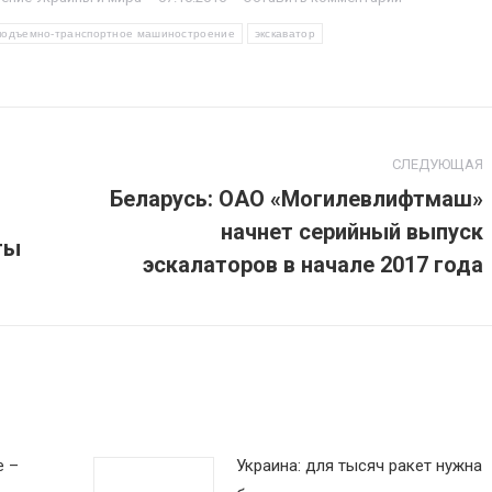
подъемно-транспортное машиностроение
экскаватор
СЛЕДУЮЩАЯ
Беларусь: ОАО «Могилевлифтмаш»
начнет серийный выпуск
Следующая
ты
запись:
эскалаторов в начале 2017 года
е –
Украина: для тысяч ракет нужна