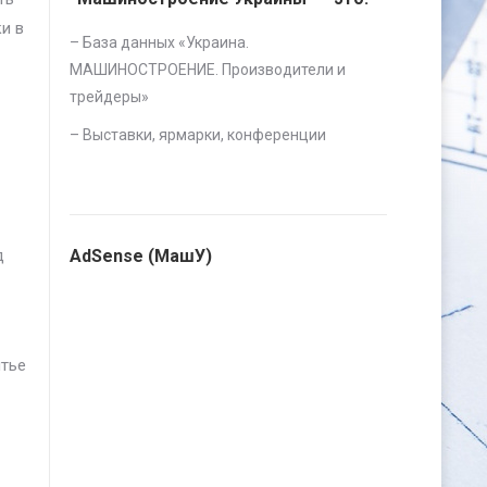
и в
– База данных «
Украина.
МАШИНОСТРОЕНИЕ. Производители и
трейдеры
»
–
Выставки, ярмарки, конференции
д
AdSense (МашУ)
ытье