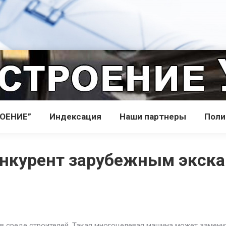
РОЕНИЕ”
Индекcация
Наши партнеры
Поли
онкурент зарубежным экск
в среде строителей. Такая многоцелевая машина может замени