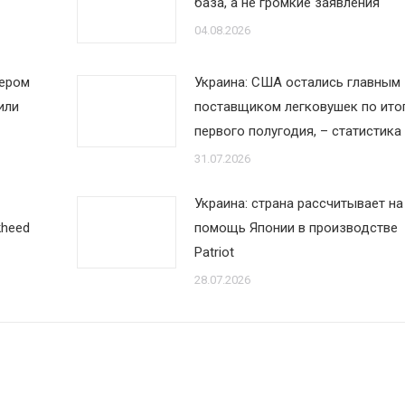
база, а не громкие заявления
04.08.2026
дером
Украина: США остались главным
или
поставщиком легковушек по ито
первого полугодия, – статистика
31.07.2026
Украина: страна рассчитывает на
kheed
помощь Японии в производстве
Patriot
28.07.2026