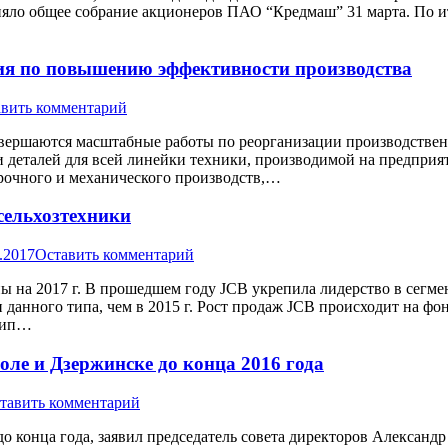
яло общее собрание акционеров ПАО “Кредмаш” 31 марта. По ит
ия по повышению эффективности производства
вить комментарий
вершаются масштабные работы по реорганизации производствен
 деталей для всей линейки техники, производимой на предприя
орочного и механического производств,…
сельхозтехники
.2017
Оставить комментарий
ны на 2017 г. В прошедшем году JCB укрепила лидерство в сегме
данного типа, чем в 2015 г. Рост продаж JCB происходит на фо
 тип…
ле и Дзержинске до конца 2016 года
тавить комментарий
о конца года, заявил председатель совета директоров Александ