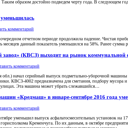
 Таким образом достойно подведем черту года. В следующем год
. уменьшилась
ить комментарий
 в очередном отчетном периоде продолжила падение. Чистая приб
ть месяцев данный показатель уменьшился на 58%. Ранее сумма ра
 завод» (КВСЗ) выходит на рынок коммунальной 
тавить комментарий
я обл.) начал серийный выпуск подметально-уборочной машины
ики. КВСЗ-4002 предназначена для сметания, подбору мусора и е
х улицах. Эта машина может убрать слежавшийся…
ашин «Кредмаш» в январе-сентябре 2016 года ум
тавить комментарий
тябре уменьшил выпуск асфальтосмесительных установок на 17
и горисполкома Кременчуга. По их данным, в октябре предприят