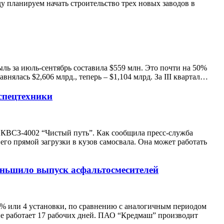
у планируем начать строительство трех новых заводов в
ыль за июль-сентябрь составила $559 млн. Это почти на 50%
внялась $2,606 млрд., теперь – $1,104 млрд. За III квартал…
спецтехники
 КВСЗ-4002 “Чистый путь”. Как сообщила пресс-служба
го прямой загрузки в кузов самосвала. Она может работать
еньшило выпуск асфальтосмесителей
% или 4 установки, по сравнению с аналогичным периодом
ие работает 17 рабочих дней. ПАО “Кредмаш” производит