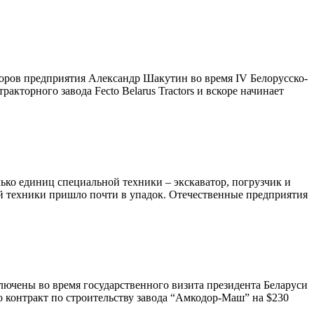
торов предприятия Александр Шакутин во время IV Белорусско-
кторного завода Fecto Belarus Tractors и вскоре начинает
ько единиц специальной техники – экскаватор, погрузчик и
ой техники пришло почти в упадок. Отечественные предприятия
лючены во время государственного визита президента Беларуси
то контракт по строительству завода “Амкодор-Маш” на $230