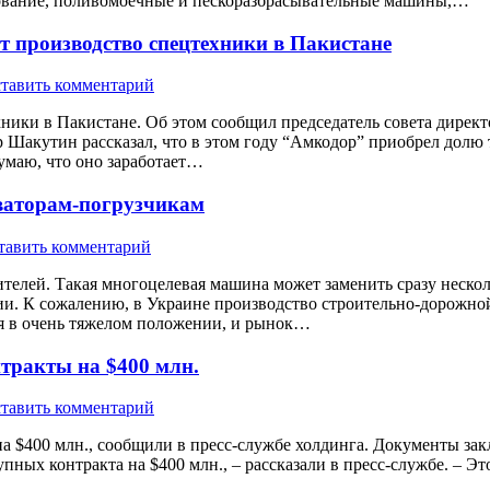
дование, поливомоечные и пескоразбрасывательные машины,…
т производство спецтехники в Пакистане
тавить комментарий
ники в Пакистане. Об этом сообщил председатель совета дирек
акутин рассказал, что в этом году “Амкодор” приобрел долю тра
умаю, что оно заработает…
ваторам-погрузчикам
тавить комментарий
телей. Такая многоцелевая машина может заменить сразу нескол
нии. К сожалению, в Украине производство строительно-дорожн
ся в очень тяжелом положении, и рынок…
тракты на $400 млн.
тавить комментарий
а $400 млн., сообщили в пресс-службе холдинга. Документы зак
упных контракта на $400 млн., – рассказали в пресс-службе. – Э