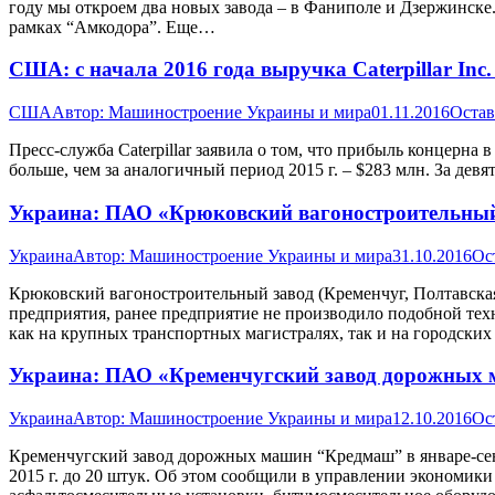
году мы откроем два новых завода – в Фаниполе и Дзержинске.
рамках “Амкодора”. Еще…
США: с начала 2016 года выручка Caterpillar Inc
США
Автор:
Машиностроение Украины и мира
01.11.2016
Остав
Пресс-служба Caterpillar заявила о том, что прибыль концерна
больше, чем за аналогичный период 2015 г. – $283 млн. За девя
Украина: ПАО «Крюковский вагоностроительный
Украина
Автор:
Машиностроение Украины и мира
31.10.2016
Ос
Крюковский вагоностроительный завод (Кременчуг, Полтавска
предприятия, ранее предприятие не производило подобной техн
как на крупных транспортных магистралях, так и на городски
Украина: ПАО «Кременчугский завод дорожных м
Украина
Автор:
Машиностроение Украины и мира
12.10.2016
Ос
Кременчугский завод дорожных машин “Кредмаш” в январе-сен
2015 г. до 20 штук. Об этом сообщили в управлении экономик