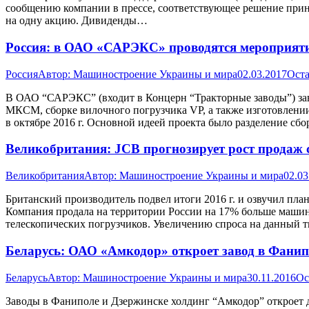
сообщению компании в прессе, соответствующее решение прин
на одну акцию. Дивиденды…
Россия: в ОАО «САРЭКС» проводятся мероприят
Россия
Автор:
Машиностроение Украины и мира
02.03.2017
Оста
В ОАО “САРЭКС” (входит в Концерн “Тракторные заводы”) за
МКСМ, сборке вилочного погрузчика VP, а также изготовлении
в октябре 2016 г. Основной идеей проекта было разделение сб
Великобритания: JCB прогнозирует рост продаж 
Великобритания
Автор:
Машиностроение Украины и мира
02.03
Британский производитель подвел итоги 2016 г. и озвучил пла
Компания продала на территории России на 17% больше машин 
телескопических погрузчиков. Увеличению спроса на данный
Беларусь: ОАО «Амкодор» откроет завод в Фанипо
Беларусь
Автор:
Машиностроение Украины и мира
30.11.2016
Ос
Заводы в Фаниполе и Дзержинске холдинг “Амкодор” откроет д