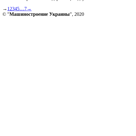
→
1
2
3
4
5
…
7
→
© "
Машиностроение Украины
", 2020