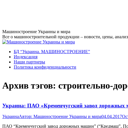
Перейти
Машиностроение Украины и мира
к
Все о машиностроительной продукции – новости, цены, анализ,
содержанию
БД “Украина. МАШИНОСТРОЕНИЕ”
Индекcация
Наши партнеры
Политика конфиденциальности
Архив тэгов:
строительно-до
Украина: ПАО «Кременчугский завод дорожных м
Украина
Автор:
Машиностроение Украины и мира
04.04.2017
Ос
ПАО “Кременчугский завод дорожных машин” (“Кредмаш”, Полта