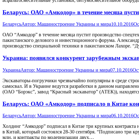
асфальтосмесительные установки, битумосмесительное обору
Беларусь: ОАО «Амкодор» в течение месяца пусти
Беларусь
Автор:
Машиностроение Украины и мира
10.10.2016
Ос
ОАО “Амкодор” в течение месяца пустит производство спецтех
пакистанского делового и инвестиционного форума. Александр Ш
производство специальной техники в пакистанском Лахоре. “Д
Украина: появился конкурент зарубежным экска
Украина
Автор:
Машиностроение Украины и мира
07.10.2016
Ос
Экскаваторы-погрузчики чрезвычайно популярны в среде строи
самосвал. И в Украине ведутся разработки в данном направле
(ОАО “Борэкс”, завод “Красный экскаватор” (АТЕК)), находят
Беларусь: ОАО «Амкодор» подписало в Китае кон
Беларусь
Автор:
Машиностроение Украины и мира
06.10.2016
Ос
Холдинг “Амкодор” подписал в Китае три крупных контракта н
в Китай, который состоялся 28-30 сентября. “Подписано три кр
млн. и контракты по модернизации двух…