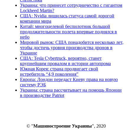
Украина: что принесет сотрудничество с гигантом
Lockheed Martin?
США: Nvidia лишилась статуса самой дорогой
компании мира
Китай: многоцелевой беспилотник большой
продолжительности полета впервые поднялся в
небо
Мировой рынок: США понадобится несколько лет,
чтобы достичь уровня производства дронов в
Украине
США: Tesla Cybertruck, вероятно, станет
крупнейшим провалом в истории автопрома
Южная Корея: страна продвигает свой
истребитель “4,9 поколения”
Европа: Лондон передаст Киеву права на новую
систему РЭБ
Украина: страна рассчитывает на помощь Японии
в производстве Patriot
© "
Машиностроение Украины
", 2020
В