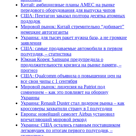
Китай: амбициозные планы AMEC на рынке
передового оборудования для выпуска чипов
США: Пентагон заказал полтора десятка атомных
подлодок
Мировой рынок: Китай стремительно “добивает”
немецкие автогиганты
Украина: для тысяч ракет нужна база, а не громкие
заявления
США: самые продаваемые автомобили в первом
полугодия, – статистика
Южная Корея: Samsung предупредила о
продолжительности кризиса на рынке памяти, –
прогноз
США: Qualcomm объявила о повышении цен на
все свои чипы с 1 сентября
Мировой рынок: лицензия на Patriot под
сомнением – как это повлияет на оборону
Украины
Украина: Renault Duster стал лидером рынка – как
кроссоверы захватили страну в I полугодии
Европа: новейший самолет Airbus установил
впечатляющий мировой рекорд
Украина: США остались главным поставщиком
легковушек по итогам первого полугодия, –
статистика