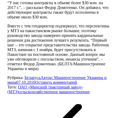
“У нас готовы контракты в объеме более $30 млн. на
2017 г.”, – рассказал Федор Домотенко. Он добавил, что
действующие контракты также будут исполнены в
объеме около $30 млн.
Вместе с тем гендиректор подчеркнул, что перспективы
у МТЗ на пакистанском рынке большие, поэтому
руководство завода намерено принять кардинальные
решения для достижения лучшего результата. “Первый
шаг – это открытие представительства завода. Работник
МТЗ, начиная с 1 ноября, будет присутствовать в
Пакистане на постоянной основе. Данный вопрос мы
уже обговорили с посольством, нюансы уточним”, –
отметил Федор Домотенко. (БЕЛТА/Машиностроение
Украины и мира)
Рубрика:
Беларусь
Автор:
Машиностроение Украины и
мира
07.10.2016
Оставить комментарий
Теги:
ОАО «Минский тракторный завод»
(МТЗ)
сельскохозяйственное машиностроение
Навигация
по
записям