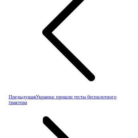
Предыдущая
Предыдущая
Украина: прошли тесты беспилотного
запись:
трактора