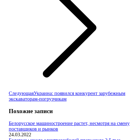
Следующая
Следующая
Украина: появился конкурент зарубежным
запись:
экскаваторам-погрузчикам
Похожие записи
Белорусское машиностроение растет, несмотря на смену
поставщиков и рынков
24.03.2022