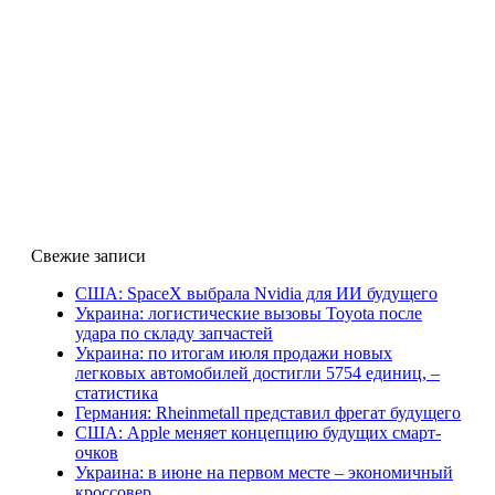
Свежие записи
США: SpaceX выбрала Nvidia для ИИ будущего
Украина: логистические вызовы Toyota после
удара по складу запчастей
Украина: по итогам июля продажи новых
легковых автомобилей достигли 5754 единиц, –
статистика
Германия: Rheinmetall представил фрегат будущего
США: Apple меняет концепцию будущих смарт-
очков
Украина: в июне на первом месте – экономичный
кроссовер