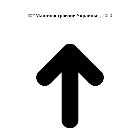
© "
Машиностроение Украины
", 2020
В