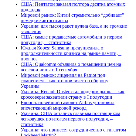
США: Пентагон заказал полтора десятка атомных
подлодок
Мировой рынок: Китай стремительно “добивает”
немецкие автогиганты
Украина: для тысяч ракет нужна база, а не громкие
заявления
США: самые продаваемые автомобили в первом
полугодия, – статистика
Южная Корея: Samsung предупредила о
продолжительности кризиса на рынке памяти, –
прогноз
США: Qualcomm объявила о повышении цен на
все свои чипы с 1 сентября
Мировой рынок: лицензия на Patriot под
сомнением – как это повлияет на оборону
Украины
Украина: Renault Duster стал лидером рынка – как
кроссоверы захватили страну в I полугодии
Европа: новейший самолет Airbus установил
впечатляющий мировой рекорд
Украина: США остались главным поставщиком
легковушек по итогам первого полугодия, –
статистика
Украина: что принесет сотрудничество с гигантом
Lockheed Martin?