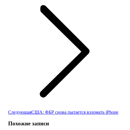
Следующая
Следующая
США: ФБР снова пытается взломать iPhone
запись:
Похожие записи