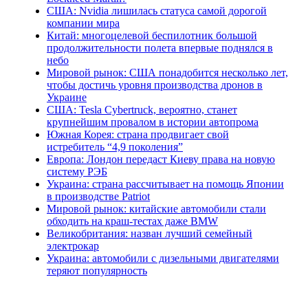
США: Nvidia лишилась статуса самой дорогой
компании мира
Китай: многоцелевой беспилотник большой
продолжительности полета впервые поднялся в
небо
Мировой рынок: США понадобится несколько лет,
чтобы достичь уровня производства дронов в
Украине
США: Tesla Cybertruck, вероятно, станет
крупнейшим провалом в истории автопрома
Южная Корея: страна продвигает свой
истребитель “4,9 поколения”
Европа: Лондон передаст Киеву права на новую
систему РЭБ
Украина: страна рассчитывает на помощь Японии
в производстве Patriot
Мировой рынок: китайские автомобили стали
обходить на краш-тестах даже BMW
Великобритания: назван лучший семейный
электрокар
Украина: автомобили с дизельными двигателями
теряют популярность