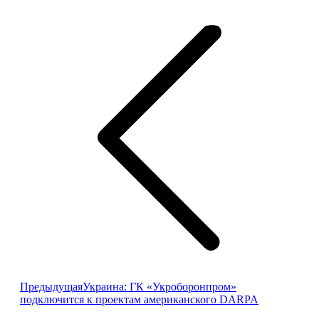
Навигация
по
записям
Предыдущая
Предыдущая
Украина: ГК «Укроборонпром»
запись:
подключится к проектам американского DARPA