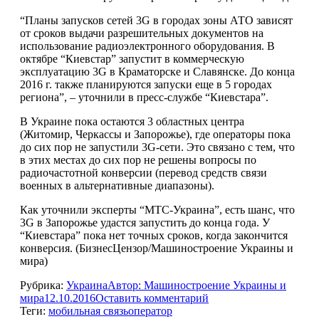
“Планы запусков сетей 3G в городах зоны АТО зависят
от сроков выдачи разрешительных документов на
использование радиоэлектронного оборудования. В
октябре “Киевстар” запустит в коммерческую
эксплуатацию 3G в Краматорске и Славянске. До конца
2016 г. также планируются запуски еще в 5 городах
региона”, – уточнили в пресс-службе “Киевстара”.
В Украине пока остаются 3 областных центра
(Житомир, Черкассы и Запорожье), где операторы пока
до сих пор не запустили 3G-сети. Это связано с тем, что
в этих местах до сих пор не решены вопросы по
радиочастотной конверсии (перевод средств связи
военных в альтернативные диапазоны).
Как уточнили эксперты “МТС-Украина”, есть шанс, что
3G в Запорожье удастся запустить до конца года. У
“Киевстара” пока нет точных сроков, когда закончится
конверсия. (БизнесЦензор/Машиностроение Украины и
мира)
Рубрика:
Украина
Автор:
Машиностроение Украины и
мира
12.10.2016
Оставить комментарий
Теги:
мобильная связь
оператор