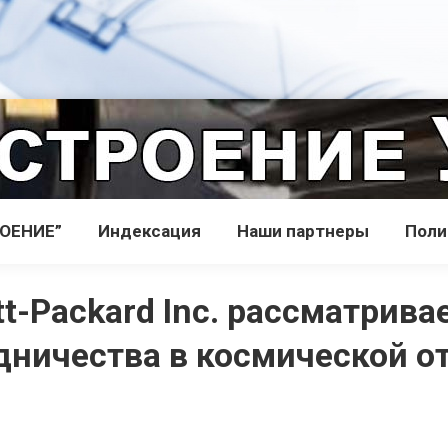
РОЕНИЕ”
Индекcация
Наши партнеры
Поли
tt-Packard Inc. рассматрив
дничества в космической о