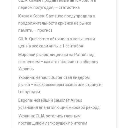
США: самые продаваемые автомобили в
первом полугодия, – статистика
Южная Корея: Samsung предупредила о
продолжительности кризиса на рынке
памяти, – прогноз
США: Qualcomm объявила о повышении
цен на все свои чипы с 1 сентября
Мировой рынок: лицензия на Patriot под
сомнением – как это повлияет на оборону
Украины
Украина: Renault Duster стал лидером
рынка – как кроссоверы захватили страну в
I полугодии
Европа: новейший самолет Airbus
установил впечатляющий мировой рекорд
Украина: США остались главным
поставщиком легковушек по итогам