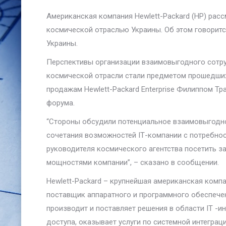
Американская компания Hewlett-Packard (HP) рас
космической отраслью Украины. Об этом говорит
Украины.
Перспективы организации взаимовыгодного сотру
космической отрасли стали предметом прошедших
продажам Hewlett-Packard Enterprise Филиппом Т
форума.
“Стороны обсудили потенциальное взаимовыгодно
сочетания возможностей IТ-компании с потребнос
руководителя космического агентства посетить з
мощностями компании”, – сказано в сообщении.
Hewlett-Packard – крупнейшая американская комп
поставщик аппаратного и программного обеспече
производит и поставляет решения в области IT -и
доступа, оказывает услуги по системной интеграц