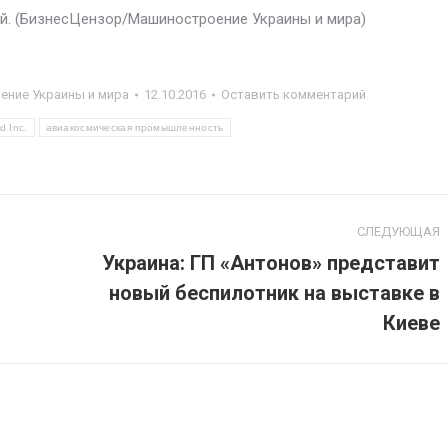
ий. (БизнесЦензор/Машиностроение Украины и мира)
ние Украины и мира
12.10.2016
Оставить комментарий
d Inc.
авиакосмическая промышленность
СЛЕДУЮЩАЯ
Украина: ГП «Антонов» представит
новый беспилотник на выставке в
Следующая
запись:
Киеве