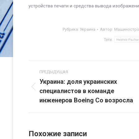
устройства печати и средства вывода изображен
Рубрика:
Украина
Автор:
Машинострое
Теги:
Hewlett-Packar
Навигация
ПРЕДЫДУЩАЯ
по
Украина: доля украинских
специалистов в команде
Предыдущая
записям
запись:
инженеров Boeing Co возросла
Похожие записи