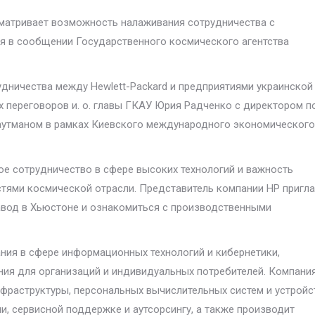
сматривает возможность налаживания сотрудничества с
ся в сообщении Государственного космического агентства
дничества между Hewlett-Packard и предприятиями украинской
 переговоров и. о. главы ГКАУ Юрия Радченко с директором п
раутманом в рамках Киевского международного экономического
е сотрудничество в сфере высоких технологий и важность
тями космической отрасли. Представитель компании HP пригл
авод в Хьюстоне и ознакомиться с производственными
ания в сфере информационных технологий и кибернетики,
ния для организаций и индивидуальных потребителей. Компани
нфраструктуры, персональных вычислительных систем и устройс
ии, сервисной поддержке и аутсорсингу, а также производит