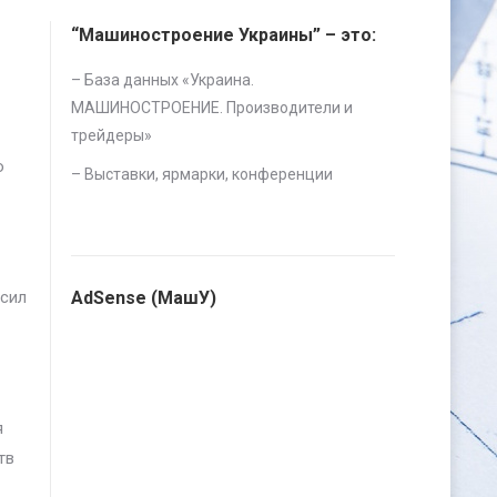
“Машиностроение Украины” – это:
– База данных «
Украина.
МАШИНОСТРОЕНИЕ. Производители и
трейдеры
»
о
–
Выставки, ярмарки, конференции
асил
AdSense (МашУ)
я
тв