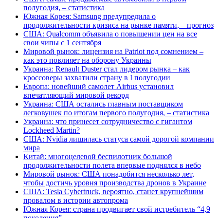
полугодия, – статистика
Южная Корея: Samsung предупредила о
продолжительности кризиса на рынке памяти, – прогноз
США: Qualcomm объявила о повышении цен на все
свои чипы с 1 сентября
Мировой рынок: лицензия на Patriot под сомнением –
как это повлияет на оборону Украины
Украина: Renault Duster стал лидером рынка – как
кроссоверы захватили страну в I полугодии
Европа: новейший самолет Airbus установил
впечатляющий мировой рекорд
Украина: США остались главным поставщиком
легковушек по итогам первого полугодия, – статистика
Украина: что принесет сотрудничество с гигантом
Lockheed Martin?
США: Nvidia лишилась статуса самой дорогой компании
мира
Китай: многоцелевой беспилотник большой
продолжительности полета впервые поднялся в небо
Мировой рынок: США понадобится несколько лет,
чтобы достичь уровня производства дронов в Украине
США: Tesla Cybertruck, вероятно, станет крупнейшим
провалом в истории автопрома
Южная Корея: страна продвигает свой истребитель “4,9
поколения”