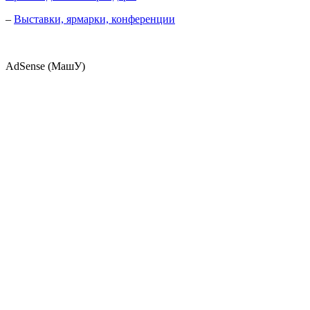
–
Выставки, ярмарки, конференции
AdSense (МашУ)