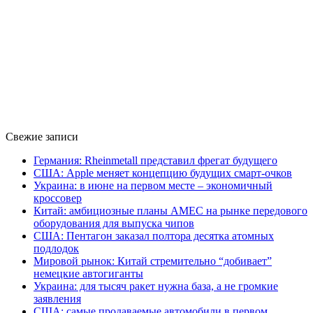
Свежие записи
Германия: Rheinmetall представил фрегат будущего
США: Apple меняет концепцию будущих смарт-очков
Украина: в июне на первом месте – экономичный
кроссовер
Китай: амбициозные планы AMEC на рынке передового
оборудования для выпуска чипов
США: Пентагон заказал полтора десятка атомных
подлодок
Мировой рынок: Китай стремительно “добивает”
немецкие автогиганты
Украина: для тысяч ракет нужна база, а не громкие
заявления
США: самые продаваемые автомобили в первом