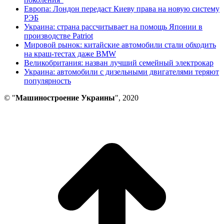
Европа: Лондон передаст Киеву права на новую систему
РЭБ
Украина: страна рассчитывает на помощь Японии в
производстве Patriot
Мировой рынок: китайские автомобили стали обходить
на краш-тестах даже BMW
Великобритания: назван лучший семейный электрокар
Украина: автомобили с дизельными двигателями теряют
популярность
© "
Машиностроение Украины
", 2020
В