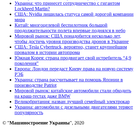
Украина: что принесет сотрудничество с гигантом
Lockheed Martin?
США: Nvidia лишилась статуса самой дорогой компании
мира
Китай: многоцелевой беспилотник большой
продолжительности полета впервые поднялся в небо
Мировой рынок: США понадобится несколько лет,
чтобы достичь уровня производства дронов в Украине
США: Tesla Cybertruck, вероятно, станет крупнейшим
провалом в истории автопрома
Южная Корея: страна продвигает свой истребитель “4,9
поколения”
Европа: Лондон передаст Киеву права на новую систему
РЭБ
Украина: страна рассчитывает на помощь Японии в
производстве Patriot
Мировой рынок: китайские автомобили стали обходить
на краш-тестах даже BMW
Великобритания: назван лучший семейный электрокар
Украина: автомобили с дизельными двигателями теряют
популярность
© "
Машиностроение Украины
", 2020
В