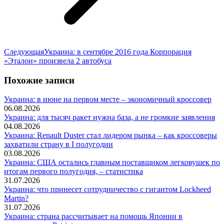
Следующая
Следующая
Украина: в сентябре 2016 года Корпорация
запись:
«Эталон» произвела 2 автобуса
Похожие записи
Украина: в июне на первом месте – экономичный кроссовер
06.08.2026
Украина: для тысяч ракет нужна база, а не громкие заявления
04.08.2026
Украина: Renault Duster стал лидером рынка – как кроссоверы
захватили страну в I полугодии
03.08.2026
Украина: США остались главным поставщиком легковушек по
итогам первого полугодия, – статистика
31.07.2026
Украина: что принесет сотрудничество с гигантом Lockheed
Martin?
31.07.2026
Украина: страна рассчитывает на помощь Японии в