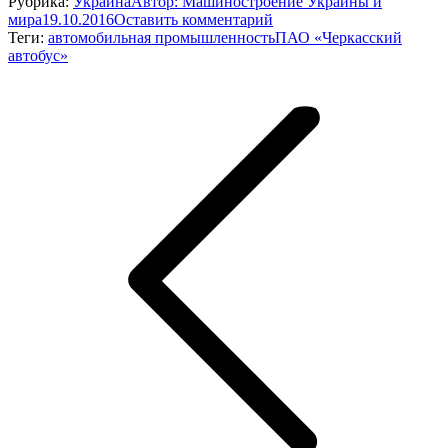
Рубрика:
Украина
Автор:
Машиностроение Украины и
мира
19.10.2016
Оставить комментарий
Теги:
автомобильная промышленность
ПАО «Черкасский
автобус»
Навигация
по
записям