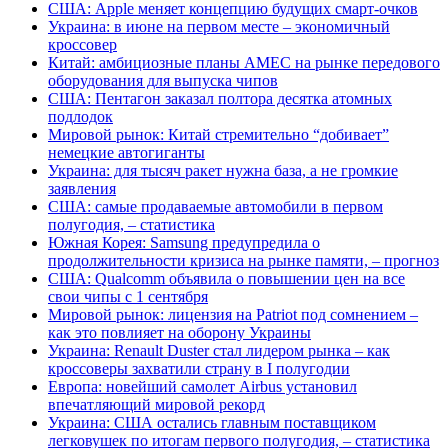
США: Apple меняет концепцию будущих смарт-очков
Украина: в июне на первом месте – экономичный
кроссовер
Китай: амбициозные планы AMEC на рынке передового
оборудования для выпуска чипов
США: Пентагон заказал полтора десятка атомных
подлодок
Мировой рынок: Китай стремительно “добивает”
немецкие автогиганты
Украина: для тысяч ракет нужна база, а не громкие
заявления
США: самые продаваемые автомобили в первом
полугодия, – статистика
Южная Корея: Samsung предупредила о
продолжительности кризиса на рынке памяти, – прогноз
США: Qualcomm объявила о повышении цен на все
свои чипы с 1 сентября
Мировой рынок: лицензия на Patriot под сомнением –
как это повлияет на оборону Украины
Украина: Renault Duster стал лидером рынка – как
кроссоверы захватили страну в I полугодии
Европа: новейший самолет Airbus установил
впечатляющий мировой рекорд
Украина: США остались главным поставщиком
легковушек по итогам первого полугодия, – статистика