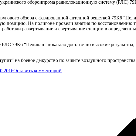
краинского оборонпрома радиолокационную систему (РЛС) 79К6
гового обзора с фазированной антенной решеткой 79К6 “Пелик
ю позицию. На полигоне провели занятия по восстановлению тех
отработали развертывание и свертывание станции в определенн
е РЛС 79К6 “Пеликан” показало достаточно высокие результаты
тупит” на боевое дежурство по защите воздушного пространств
10.2016
Оставить комментарий