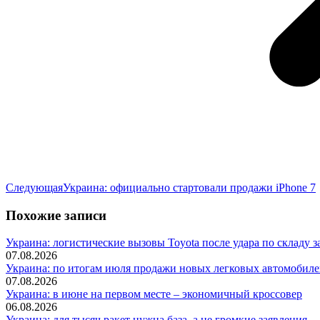
Следующая
Следующая
Украина: официально стартовали продажи iPhone 7
запись:
Похожие записи
Украина: логистические вызовы Toyota после удара по складу з
07.08.2026
Украина: по итогам июля продажи новых легковых автомобилей
07.08.2026
Украина: в июне на первом месте – экономичный кроссовер
06.08.2026
Украина: для тысяч ракет нужна база, а не громкие заявления