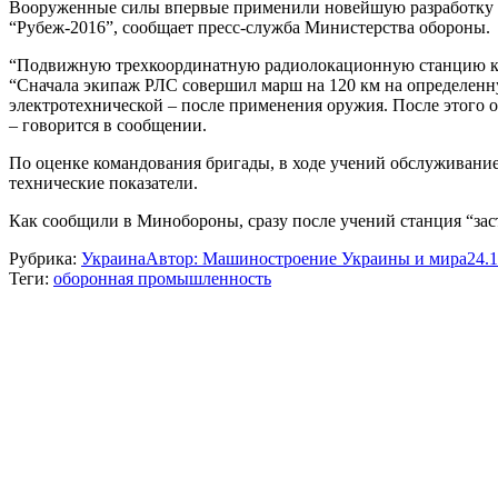
Вооруженные силы впервые применили новейшую разработку у
“Рубеж-2016”, сообщает пресс-служба Министерства обороны.
“Подвижную трехкоординатную радиолокационную станцию кру
“Сначала экипаж РЛС совершил марш на 120 км на определенну
электротехнической – после применения оружия. После этого 
– говорится в сообщении.
По оценке командования бригады, в ходе учений обслуживани
технические показатели.
Как сообщили в Минобороны, сразу после учений станция “зас
Рубрика:
Украина
Автор:
Машиностроение Украины и мира
24.
Теги:
оборонная промышленность
Навигация
по
записям