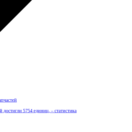
апчастей
 достигли 5754 единиц, – статистика