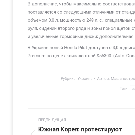
В дополнение, чтобы максимально соответствоват
поставляется со следующими отличиями от станда
объемом 3.0 л, мощностью 249 л. с.; специальные
руля, сидений второго ряда и зоны покоя щеток с
и увеличенные тормозные диски; дополнительная
В Украине новый Honda Pilot доступен с 3,0 л дв
Premium по цене эквивалентной $55300. (Auto-Con
Рубрика:
Украина
Автор:
Машинострое
Теги:
а
Навигация
ПРЕДЫДУЩАЯ
по
Южная Корея: протестируют