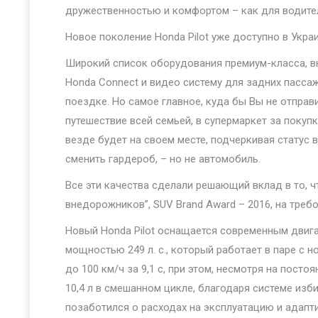
дружественностью и комфортом – как для водител
Новое поколение Honda Pilot уже доступно в Украи
Широкий список оборудования премиум-класса, 
Honda Connect и видео систему для задних пасса
поездке. Но самое главное, куда бы Вы не отправи
путешествие всей семьей, в супермаркет за покупка
везде будет на своем месте, подчеркивая статус 
сменить гардероб, – но не автомобиль.
Все эти качества сделали решающий вклад в то, 
внедорожников”, SUV Brand Award – 2016, на тре
Новый Honda Pilot оснащается современным двигат
мощностью 249 л. с., который работает в паре с 
до 100 км/ч за 9,1 с, при этом, несмотря на пос
10,4 л в смешанном цикле, благодаря системе из
позаботился о расходах на эксплуатацию и адапт