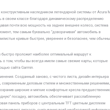
я конструктивным наследником легендарной системы от Acura 
ь в своем классе благодаря динамическому распределению
авая почти всю мощность на заднее внешнее колесо, система
мент, тем самым буквально “доворачивая” автомобиль в
звилистые кривые быстрее, увереннее и безопаснее, чем обычн
 и быстро проложит наиболее оптимальный маршрут к
ь о том, чтобы вы всегда имели самые свежие карты, которые
мощью сайта Garmin.
менения. Созданный заново, с чистого листа, дизайн интерьера
а, современным деловым стилем и множественными решениями,
охранив широкие и мягкие комфортные кресла предшественник
ндную” посадку, автомобиль обеспечивает расслабленную
овая панель приборов с центральным TFT цветным дисплеем
еспечивают легкость считывания всей необходимой информаци