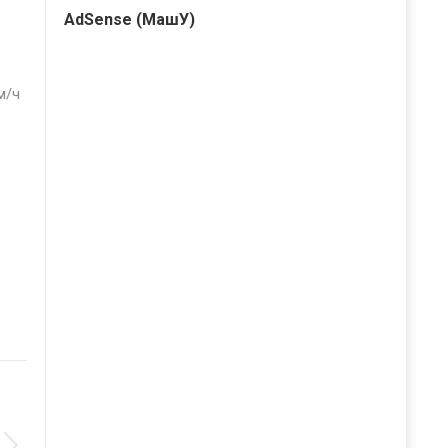
AdSense (МашУ)
м/ч