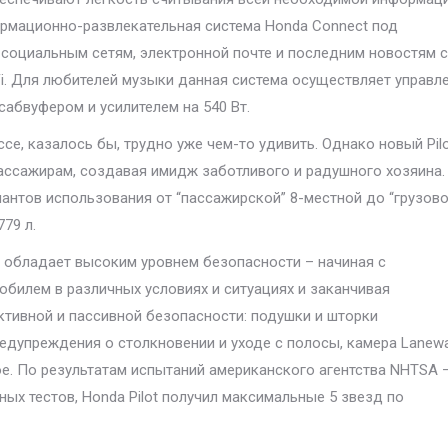
рмационно-развлекательная система Honda Connect под
к социальным сетям, электронной почте и последним новостям с
. Для любителей музыки данная система осуществляет управл
сабвуфером и усилителем на 540 Вт.
е, казалось бы, трудно уже чем-то удивить. Однако новый Pil
ассажирам, создавая имидж заботливого и радушного хозяина.
нтов использования от “пассажирской” 8-местной до “грузово
79 л.
t обладает высоким уровнем безопасности – начиная с
обилем в различных условиях и ситуациях и заканчивая
тивной и пассивной безопасности: подушки и шторки
редупреждения о столкновении и уходе с полосы, камера Lanew
ое. По результатам испытаний американского агентства NHTSA 
ных тестов, Honda Pilot получил максимальные 5 звезд по