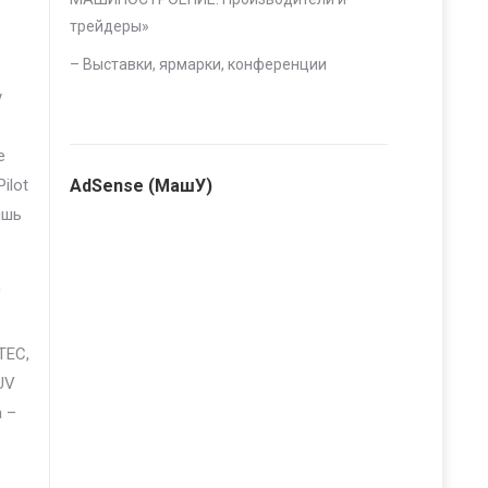
трейдеры
»
–
Выставки, ярмарки, конференции
у
е
ilot
AdSense (МашУ)
ишь
д
TEC,
UV
а –