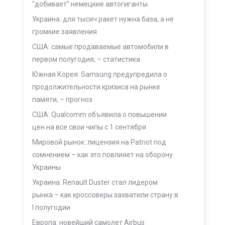
“добивает” немецкие автогиганты
Украина: для тысяч ракет нужна база, а не
громкие заявления
США: самые продаваемые автомобили в
первом полугодия, – статистика
Южная Корея: Samsung предупредила о
продолжительности кризиса на рынке
памяти, – прогноз
США: Qualcomm объявила о повышении
цен на все свои чипы с 1 сентября
Мировой рынок: лицензия на Patriot под
сомнением – как это повлияет на оборону
Украины
Украина: Renault Duster стал лидером
рынка – как кроссоверы захватили страну в
I полугодии
Европа: новейший самолет Airbus