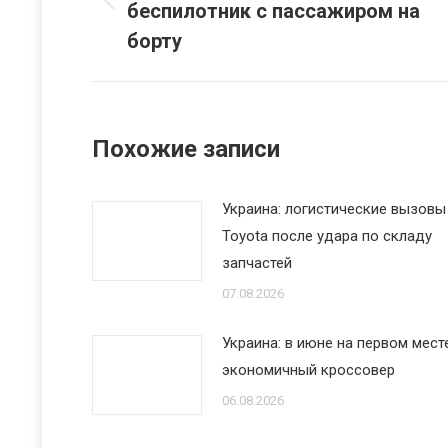
беспилотник с пассажиром на
Предыдущая
записям
запись:
борту
Похожие записи
Украина: логистические вызовы
Toyota после удара по складу
запчастей
07.08.2026
Украина: в июне на первом мест
экономичный кроссовер
06.08.2026