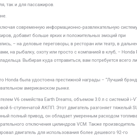
я, так и для пассажиров.
не.
включая современную информационно-развлекательную систем
жиров, добавит больше ярких и положительных эмоций при
лись, – на деловые переговоры, в ресторан или театр, в дальне
ми, на рыбалку, охоту или просто с компанией в клуб, – Honda P
владельца. Выбирая куда отправиться, вам потребуется всего л
что Honda была удостоена престижной награды – “Лучший брэн
бовательном американском рынке.
елем V6 семейства Earth Dreams, объемом 3.0 л с системой i-V
новой 6-ступенчатой АКПП. Этот двигатель разгоняет тяжелый S
тоянный полный привод, он обладает умеренным расходом топлив
бирательного отключения цилиндров VCM. Также производитель
ировал двигатель для использования более дешевого 92-го