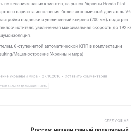
ь пожеланиям наших клиентов, на рынок Украины Honda Pilot
ртного варианта исполнения: более экономичный двигатель V6
 настройки подвески и увеличенный клиренс (200 мм); подогрев
теклоочистителя; увеличенная максимальная скорость до 192 к
 шумоизоляция.
игателем, 6-ступенчатой автоматической КПП в комплектации
sulting/Машиностроение Украины и мира)
ние Украины и мира
27.10.2016
Оставить комментарий
втомобильная промышленность
СЛЕДУЮЩАЯ
Россия: назван самый популярный