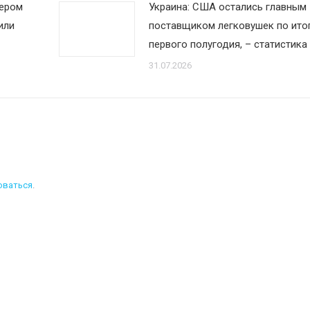
дером
Украина: США остались главным
или
поставщиком легковушек по ито
первого полугодия, – статистика
31.07.2026
оваться
.