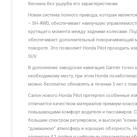
бензина без ущерба его характеристикам.
Новая система полного привода, которая являетс
– SH-AWD, обеспечивает наилучшую управляемост
крутящего момента между задними колесами. Под
обеспечивает дополнительный поворачивающий мо
повороте. Это позволяет Honda Pilot проходить и
SUV.
В дополнение заводская навигация Garmin точно
необходимому месту, при этом Honda позаботилас
можно бесплатно обновлять в течении 5 лет с по
Салон нового Honda Pilot претерпел особенные из
отличается качеством материалов премиум-класс
повышающими комфорт водителя и пассажиров. С
большим спектром регулировок, и высокую “кома
“домашнюю” атмосферу и хорошую обзорность. Н
размером 4,2 дюйма и цифровым спидометром об