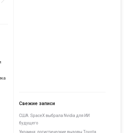
и
ика
Свежие записи
США: SpaceX выбрала Nvidia для ИИ
будущего
Украина: логистические вызовы Toyota