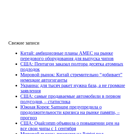
Свежие записи
Китай: амбициозные планы AMEC на рынке
передового оборудования для выпуска чипов
США: Пентагон заказал полтора десятка атомных
подлодок
Мировой рынок: Китай стремительно “добивает”
немецкие автогиганты
Украина: для тысяч ракет нужна база, а не громкие
заявления
США: самые продаваемые автомобили в первом
полугодия, – статистика
Южная Корея: Samsung предупредила о
продолжительности кризиса на рынке памяти, –
прогноз
США: Qualcomm объявила о повышении цен на
все свои чипы с 1 сентября
Мировой рынок: лицензия на Patriot под