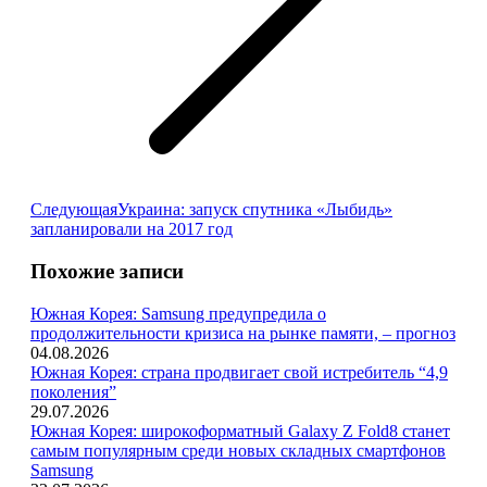
Следующая
Следующая
Украина: запуск спутника «Лыбидь»
запись:
запланировали на 2017 год
Похожие записи
Южная Корея: Samsung предупредила о
продолжительности кризиса на рынке памяти, – прогноз
04.08.2026
Южная Корея: страна продвигает свой истребитель “4,9
поколения”
29.07.2026
Южная Корея: широкоформатный Galaxy Z Fold8 станет
самым популярным среди новых складных смартфонов
Samsung