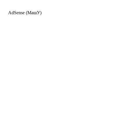
AdSense (МашУ)