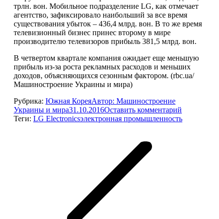
трлн. вон. Мобильное подразделение LG, как отмечает
агентство, зафиксировало наибольший за все время
существования убыток – 436,4 млрд. вон. В то же время
телевизионный бизнес принес второму в мире
производителю телевизоров прибыль 381,5 млрд. вон.
В четвертом квартале компания ожидает еще меньшую
прибыль из-за роста рекламных расходов и меньших
доходов, объясняющихся сезонным фактором. (rbc.ua/
Машиностроение Украины и мира)
Рубрика:
Южная Корея
Автор:
Машиностроение
Украины и мира
31.10.2016
Оставить комментарий
Теги:
LG Electronics
электронная промышленность
Навигация
по
записям