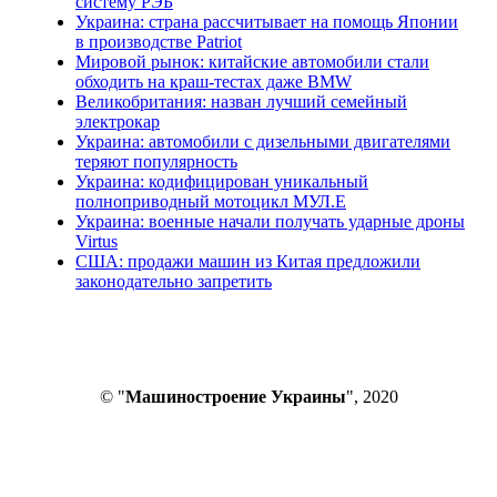
систему РЭБ
Украина: страна рассчитывает на помощь Японии
в производстве Patriot
Мировой рынок: китайские автомобили стали
обходить на краш-тестах даже BMW
Великобритания: назван лучший семейный
электрокар
Украина: автомобили с дизельными двигателями
теряют популярность
Украина: кодифицирован уникальный
полноприводный мотоцикл МУЛ.Е
Украина: военные начали получать ударные дроны
Virtus
США: продажи машин из Китая предложили
законодательно запретить
© "
Машиностроение Украины
", 2020
В