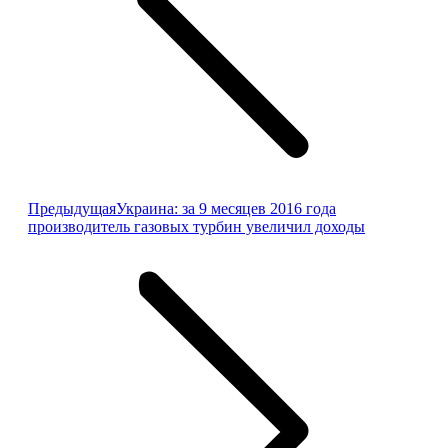
Предыдущая
Предыдущая
Украина: за 9 месяцев 2016 года
запись:
производитель газовых турбин увеличил доходы