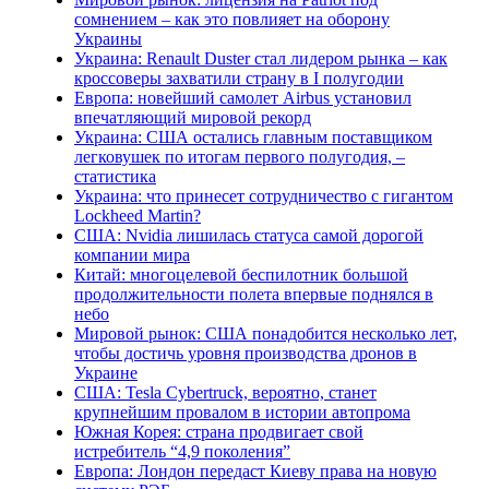
сомнением – как это повлияет на оборону
Украины
Украина: Renault Duster стал лидером рынка – как
кроссоверы захватили страну в I полугодии
Европа: новейший самолет Airbus установил
впечатляющий мировой рекорд
Украина: США остались главным поставщиком
легковушек по итогам первого полугодия, –
статистика
Украина: что принесет сотрудничество с гигантом
Lockheed Martin?
США: Nvidia лишилась статуса самой дорогой
компании мира
Китай: многоцелевой беспилотник большой
продолжительности полета впервые поднялся в
небо
Мировой рынок: США понадобится несколько лет,
чтобы достичь уровня производства дронов в
Украине
США: Tesla Cybertruck, вероятно, станет
крупнейшим провалом в истории автопрома
Южная Корея: страна продвигает свой
истребитель “4,9 поколения”
Европа: Лондон передаст Киеву права на новую