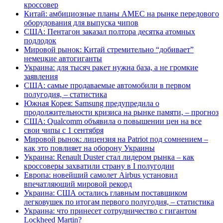
кроссовер
Китай: амбициозные планы AMEC на рынке передового
оборудования для выпуска чипов
США: Пентагон заказал полтора десятка атомных
подлодок
Мировой рынок: Китай стремительно “добивает”
немецкие автогиганты
Украина: для тысяч ракет нужна база, а не громкие
заявления
США: самые продаваемые автомобили в первом
полугодия, – статистика
Южная Корея: Samsung предупредила о
продолжительности кризиса на рынке памяти, – прогноз
США: Qualcomm объявила о повышении цен на все
свои чипы с 1 сентября
Мировой рынок: лицензия на Patriot под сомнением –
как это повлияет на оборону Украины
Украина: Renault Duster стал лидером рынка – как
кроссоверы захватили страну в I полугодии
Европа: новейший самолет Airbus установил
впечатляющий мировой рекорд
Украина: США остались главным поставщиком
легковушек по итогам первого полугодия, – статистика
Украина: что принесет сотрудничество с гигантом
Lockheed Martin?