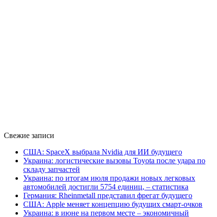
Свежие записи
США: SpaceX выбрала Nvidia для ИИ будущего
Украина: логистические вызовы Toyota после удара по
складу запчастей
Украина: по итогам июля продажи новых легковых
автомобилей достигли 5754 единиц, – статистика
Германия: Rheinmetall представил фрегат будущего
США: Apple меняет концепцию будущих смарт-очков
Украина: в июне на первом месте – экономичный