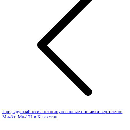
записям
Предыдущая
Предыдущая
Россия: планируют новые поставки вертолетов
запись:
Ми-8 и Ми-171 в Казахстан