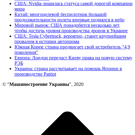
США: Nvidia лишилась статуса самой дорогой компании
мира
Китай: многоцелевой беспилотник большой
продолжительности полета впервые поднялся в небо
Мировой рынок: США понадобится несколько лет,
чтобы достичь уровня производства дронов в Украине
США: Tesla Cybertruck, вероятно, станет крупнейшим
провалом в истории автопрома
Южная Корея: страна продвигает свой истребитель “4,9
поколения”
Европа: Лондон передаст Киеву права на новую систему
РЭБ
Украина: страна рассчитывает на помощь Японии в
производстве Patriot
© "
Машиностроение Украины
", 2020
В