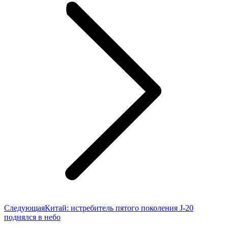
Следующая
Следующая
Китай: истребитель пятого поколения J-20
запись:
поднялся в небо