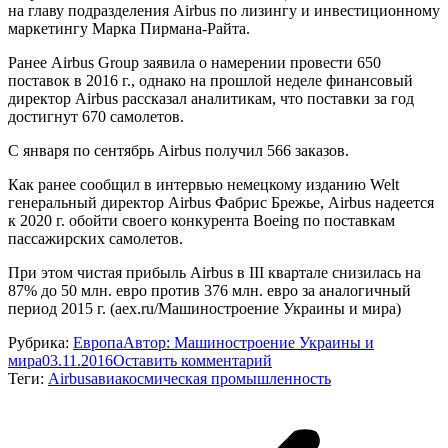
на главу подразделения Airbus по лизингу и инвестиционному
маркетингу Марка Пирмана-Райта.
Ранее Airbus Group заявила о намерении провести 650
поставок в 2016 г., однако на прошлой неделе финансовый
директор Airbus рассказал аналитикам, что поставки за год
достигнут 670 самолетов.
С января по сентябрь Airbus получил 566 заказов.
Как ранее сообщил в интервью немецкому изданию Welt
генеральный директор Airbus Фабрис Брежье, Airbus надеется
к 2020 г. обойти своего конкурента Boeing по поставкам
пассажирских самолетов.
При этом чистая прибыль Airbus в III квартале снизилась на
87% до 50 млн. евро против 376 млн. евро за аналогичный
период 2015 г. (aex.ru/Машиностроение Украины и мира)
Рубрика:
Европа
Автор:
Машиностроение Украины и
мира
03.11.2016
Оставить комментарий
Теги:
Airbus
авиакосмическая промышленность
Навигация
по