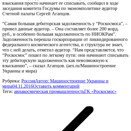
взыскания просто начинает ее списывать, сообщил в ходе
заседания комитета Госдумы по экономполитике аудитор
Счетной палаты Сергей Агапцов.
“Самая большая дебиторская задолженность у “Роскосмоса”, –
привел данные аудитор. – Она составляет более 200 млрд.
руб., и особенно большая задолженность по НИОКРам”.
Задолженность перешла госкорпорации от ликвидированного
федерального космического агентства, и структура не знает,
что с ней делать, отметил аудитор. “Нам представляется, что
“Роскосмос” пошел по легкому пути: они начинают списывать
эту дебиторскую задолженность как невозможную к
взысканию”, – сказал Агапцов. (aex.ru/Машиностроение
Украины и мира)
Рубрика:
Россия
Автор:
Машиностроение Украины и
мира
04.11.2016
Оставить комментарий
Теги:
авиакосмическая промышленность
ГК «Роскосмос»
Навигация
по
записям