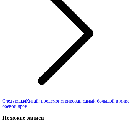
Следующая
Следующая
Китай: продемонстрирован самый большой в мире
запись:
боевой дрон
Похожие записи