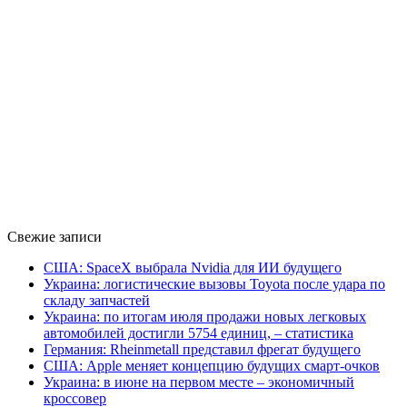
Свежие записи
США: SpaceX выбрала Nvidia для ИИ будущего
Украина: логистические вызовы Toyota после удара по
складу запчастей
Украина: по итогам июля продажи новых легковых
автомобилей достигли 5754 единиц, – статистика
Германия: Rheinmetall представил фрегат будущего
США: Apple меняет концепцию будущих смарт-очков
Украина: в июне на первом месте – экономичный
кроссовер