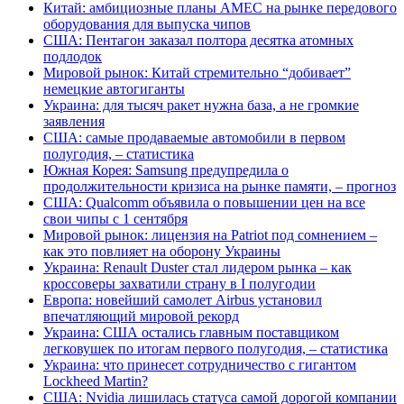
Китай: амбициозные планы AMEC на рынке передового
оборудования для выпуска чипов
США: Пентагон заказал полтора десятка атомных
подлодок
Мировой рынок: Китай стремительно “добивает”
немецкие автогиганты
Украина: для тысяч ракет нужна база, а не громкие
заявления
США: самые продаваемые автомобили в первом
полугодия, – статистика
Южная Корея: Samsung предупредила о
продолжительности кризиса на рынке памяти, – прогноз
США: Qualcomm объявила о повышении цен на все
свои чипы с 1 сентября
Мировой рынок: лицензия на Patriot под сомнением –
как это повлияет на оборону Украины
Украина: Renault Duster стал лидером рынка – как
кроссоверы захватили страну в I полугодии
Европа: новейший самолет Airbus установил
впечатляющий мировой рекорд
Украина: США остались главным поставщиком
легковушек по итогам первого полугодия, – статистика
Украина: что принесет сотрудничество с гигантом
Lockheed Martin?
США: Nvidia лишилась статуса самой дорогой компании