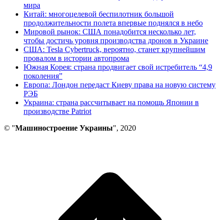
мира
Китай: многоцелевой беспилотник большой
продолжительности полета впервые поднялся в небо
Мировой рынок: США понадобится несколько лет,
чтобы достичь уровня производства дронов в Украине
США: Tesla Cybertruck, вероятно, станет крупнейшим
провалом в истории автопрома
Южная Корея: страна продвигает свой истребитель “4,9
поколения”
Европа: Лондон передаст Киеву права на новую систему
РЭБ
Украина: страна рассчитывает на помощь Японии в
производстве Patriot
© "
Машиностроение Украины
", 2020
В