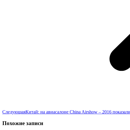
Следующая
Следующая
Китай: на авиасалоне China Airshow – 2016 показа
запись:
Похожие записи