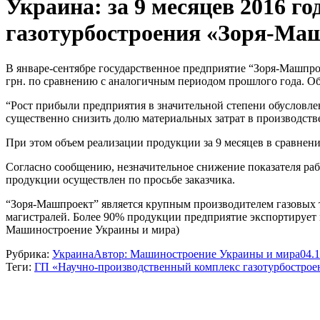
Украина: за 9 месяцев 2016 
газотурбостроения «Зоря-Ма
В январе-сентябре государственное предприятие “Зоря-Машпрое
грн. по сравнению с аналогичным периодом прошлого года. Об
“Рост прибыли предприятия в значительной степени обусловле
существенно снизить долю материальных затрат в производств
При этом объем реализации продукции за 9 месяцев в сравнени
Согласно сообщению, незначительное снижение показателя работ
продукции осуществлен по просьбе заказчика.
“Зоря-Машпроект” является крупным производителем газовых т
магистралей. Более 90% продукции предприятие экспортирует
Машиностроение Украины и мира)
Рубрика:
Украина
Автор:
Машиностроение Украины и мира
04.
Теги:
ГП «Научно-производственный комплекс газотурбостро
Навигация
по