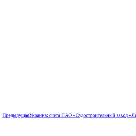
Предыдущая
Предыдущая
Украина: счета ПАО «Судостроительный завод «Л
запись: