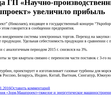
года ГП «Научно-производствен
шпроект» увеличило прибыль
кт” (Николаев), входящее в государственный концерн “Укроборо
 этом говорится в сообщении предприятия.
н внедрением системы электронных торгов. Переход на закупки
е продукции. Удельная себестоимость продукции в сравнении с 
и с аналогичным периодом 2015 г. снизился на 3%.
ы за три квартала связано с переносом части поставок с 3-го на
урбин, проектирует и изготавливает газовые турбины для морск
 в Россию, Беларусь, Индию, Китай, Вьетнам, Сингапур, Южную
11.2016
Оставить комментарий
ения «Зоря-Машпроект»
тяжелое и энергетическое машиностроени