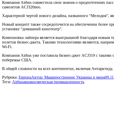
Компания Airbus совместила свои знания о предпочтениях пас
самолетов ACJ320neo.
Характерной чертой нового дизайна, названного “Мелодия”, я
Новый концепт также сосредоточится на обеспечении более при
установке “домашний кинотеатр”.
Компоновка лайнера является выигрышной благодаря новым тех
полетов бизнес-джета. Такими технологиями являются, наприм
Wi-Fi.
Компания Airbus уже поставила бизнес-джет ACJ319 с такими 
побережье США.
В общей сложности на всех континентах, включая Антарктиду,
Рубрика:
Европа
Автор:
Машиностроение Украины и мира
09.11
Теги:
Airbus
авиакосмическая промышленность
Навигация
по
записям