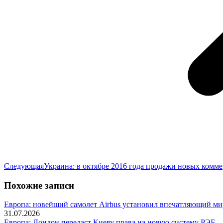
Следующая
Следующая
Украина: в октябре 2016 года продажи новых комм
запись:
Похожие записи
Европа: новейший самолет Airbus установил впечатляющий ми
31.07.2026
Европа: Лондон передаст Киеву права на новую систему РЭБ