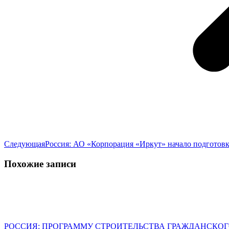
Следующая
Следующая
Россия: АО «Корпорация «Иркут» начало подготовк
запись:
Похожие записи
РОССИЯ: ПРОГРАММУ СТРОИТЕЛЬСТВА ГРАЖДАНСКОГ