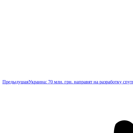
Предыдущая
Предыдущая
Украина: 70 млн. грн. направят на разработку спу
запись: