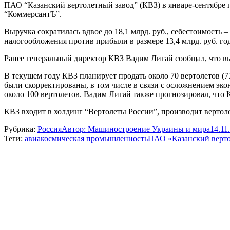
ПАО “Казанский вертолетный завод” (КВЗ) в январе-сентябре п
“КоммерсантЪ”.
Выручка сократилась вдвое до 18,1 млрд. руб., себестоимость – 
налогообложения против прибыли в размере 13,4 млрд. руб. го
Ранее генеральный директор КВЗ Вадим Лигай сообщал, что выруч
В текущем году КВЗ планирует продать около 70 вертолетов (77 
были скорректированы, в том числе в связи с осложнением эк
около 100 вертолетов. Вадим Лигай также прогнозировал, что К
КВЗ входит в холдинг “Вертолеты России”, производит вертол
Рубрика:
Россия
Автор:
Машиностроение Украины и мира
14.11
Теги:
авиакосмическая промышленность
ПАО «Казанский верто
Навигация
по
записям