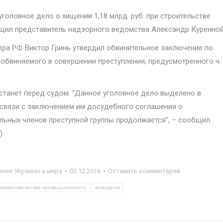
уголовное дело о хищении 1,18 млрд. руб. при строительстве
щил представитель надзорного ведомства Александр Куренной
рора РФ Виктор Гринь утвердил обвинительное заключение по
 обвиняемого в совершении преступления, предусмотренного ч.
станет перед судом. “Данное уголовное дело выделено в
 связи с заключением им досудебного соглашения о
льных членов преступной группы продолжается”, – сообщил
)
ние Украины и мира
02.12.2016
Оставить комментарий
авиакосмическая промышленность
комодром