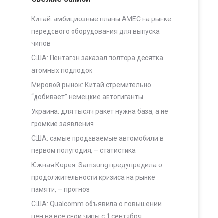
Китай: амбициозные планы AMEC на рынке
передового оборудования для выпуска
чипов
США: Пентагон заказал полтора десятка
атомных подлодок
Мировой рынок: Китай стремительно
“добивает” немецкие автогиганты
Украина: для тысяч ракет нужна база, а не
громкие заявления
США: самые продаваемые автомобили в
первом полугодия, – статистика
Южная Корея: Samsung предупредила о
продолжительности кризиса на рынке
памяти, – прогноз
США: Qualcomm объявила о повышении
цен на все свои чипы с 1 сентября