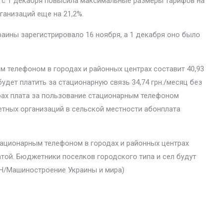
 с 1 декабря повысила максимальные размеры тарифов на
ганизаций еще на 21,2%.
ины зарегистрировало 16 ноября, а 1 декабря оно было
м телефоном в городах и районных центрах составит 40,93
будет платить за стационарную связь 34,74 грн./месяц без
трах плата за пользование стационарным телефоном
жетных организаций в сельской местности абонплата
тационарным телефоном в городах и районных центрах
латой. Бюджетники поселков городского типа и сел будут
ИАН/Машиностроение Украины и мира)