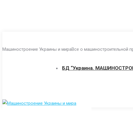
Перейти
к
Машиностроение Украины и мира
Все о машиностроительной пр
содержанию
БД “Украина. МАШИНОСТРО