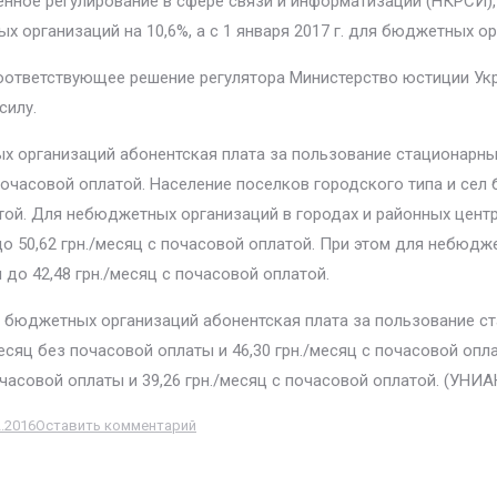
нное регулирование в сфере связи и информатизации (НКРСИ),
 организаций на 10,6%, а с 1 января 2017 г. для бюджетных ор
ответствующее решение регулятора Министерство юстиции Укра
силу.
х организаций абонентская плата за пользование стационарны
 почасовой оплатой. Население поселков городского типа и сел 
атой. Для небюджетных организаций в городах и районных цен
 до 50,62 грн./месяц с почасовой оплатой. При этом для небюд
 до 42,48 грн./месяц с почасовой оплатой.
ля бюджетных организаций абонентская плата за пользование с
месяц без почасовой оплаты и 46,30 грн./месяц с почасовой оп
почасовой оплаты и 39,26 грн./месяц с почасовой оплатой. (УН
2.2016
Оставить комментарий