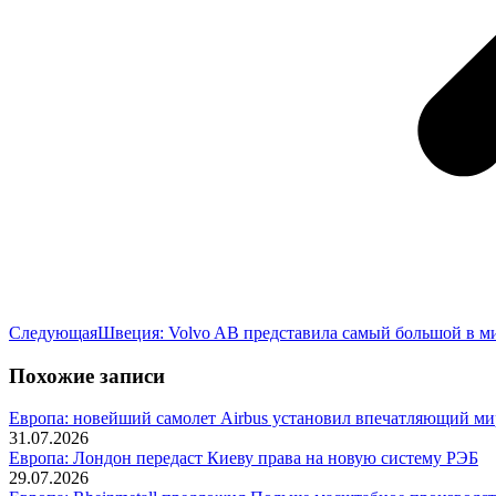
Следующая
Следующая
Швеция: Volvo AB представила самый большой в ми
запись:
Похожие записи
Европа: новейший самолет Airbus установил впечатляющий ми
31.07.2026
Европа: Лондон передаст Киеву права на новую систему РЭБ
29.07.2026