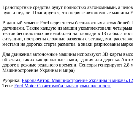
Транспортные средства будут полностью автономными, а челов
руль и педали. Планируется, что первые автономные машины Fo
В данный момент Ford ведет тесты беспилотных автомобилей.
датчиками. Также каждую из машин укомплектовали четырьмя 
тестов беспилотных автомобилей на площади в 13 га была пос
ситуации, построены сложные развязки с эстакадами, расстав
местами на дорогах стерта разметка, а знаки разрисованы марк
Для движения автономные машины используют 3D-карты высок
объектах, таких как дорожные знаки, здания или деревья. Ав
дороге в режиме реального времени. Сенсоры генерируют 2,8 м
Машиностроение Украины и мира)
Рубрика:
Европа
Автор:
Машиностроение Украины и мира
05.12
Теги:
Ford Motor Co.
автомобильная промышленность
Навигация
по
записям