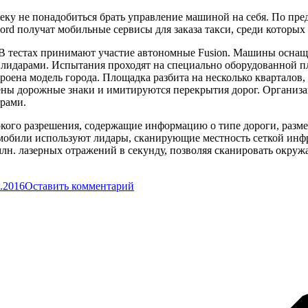
еку не понадобиться брать управление машиной на себя. По пре
rd получат мобильные сервисы для заказа такси, среди которых 
 В тестах принимают участие автономные Fusion. Машины осна
лидарами. Испытания проходят на специально оборудованной пл
троена модель города. Площадка разбита на несколько квартало
лены дорожные знаки и имитируются перекрытия дорог. Организ
ерами.
ого разрешения, содержащие информацию о типе дороги, разме
томобили используют лидары, сканирующие местность сеткой инф
лн. лазерных отражений в секунду, позволяя сканировать окруж
.2016
Оставить комментарий