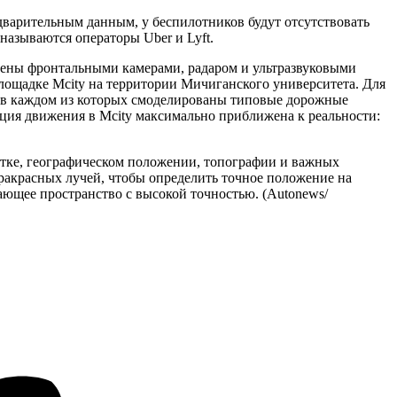
дварительным данным, у беспилотников будут отсутствовать
называются операторы Uber и Lyft.
щены фронтальными камерами, радаром и ультразвуковыми
ощадке Mcity на территории Мичиганского университета. Для
в, в каждом из которых смоделированы типовые дорожные
ация движения в Mcity максимально приближена к реальности:
тке, географическом положении, топографии и важных
ракрасных лучей, чтобы определить точное положение на
ающее пространство с высокой точностью. (Autonews/