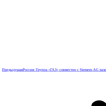
Предыдущая
Предыдущая
Россия: Группа «ГАЗ» совместно с Siemens AG раз
запись: