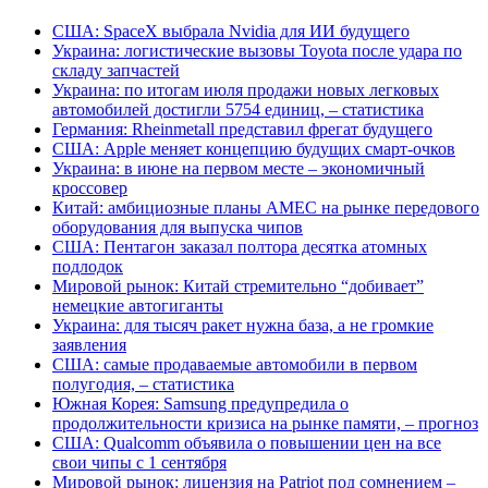
США: SpaceX выбрала Nvidia для ИИ будущего
Украина: логистические вызовы Toyota после удара по
складу запчастей
Украина: по итогам июля продажи новых легковых
автомобилей достигли 5754 единиц, – статистика
Германия: Rheinmetall представил фрегат будущего
США: Apple меняет концепцию будущих смарт-очков
Украина: в июне на первом месте – экономичный
кроссовер
Китай: амбициозные планы AMEC на рынке передового
оборудования для выпуска чипов
США: Пентагон заказал полтора десятка атомных
подлодок
Мировой рынок: Китай стремительно “добивает”
немецкие автогиганты
Украина: для тысяч ракет нужна база, а не громкие
заявления
США: самые продаваемые автомобили в первом
полугодия, – статистика
Южная Корея: Samsung предупредила о
продолжительности кризиса на рынке памяти, – прогноз
США: Qualcomm объявила о повышении цен на все
свои чипы с 1 сентября
Мировой рынок: лицензия на Patriot под сомнением –