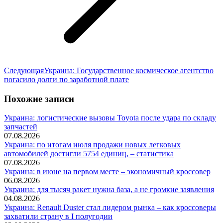
Следующая
Следующая
Украина: Государственное космическое агентство
запись:
погасило долги по заработной плате
Похожие записи
Украина: логистические вызовы Toyota после удара по складу
запчастей
07.08.2026
Украина: по итогам июля продажи новых легковых
автомобилей достигли 5754 единиц, – статистика
07.08.2026
Украина: в июне на первом месте – экономичный кроссовер
06.08.2026
Украина: для тысяч ракет нужна база, а не громкие заявления
04.08.2026
Украина: Renault Duster стал лидером рынка – как кроссоверы
захватили страну в I полугодии