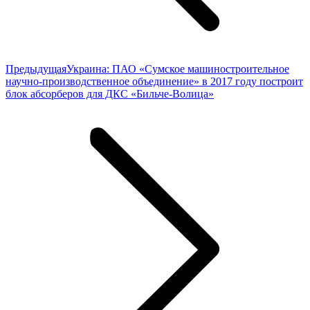
Предыдущая
Предыдущая
Украина: ПАО «Сумское машиностроительное
запись:
научно-производственное объединение» в 2017 году построит
блок абсорберов для ДКС «Бильче-Волица»