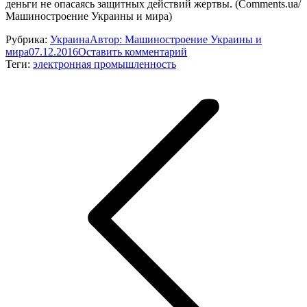
деньги не опасаясь защитных действий жертвы. (Comments.ua/
Машиностроение Украины и мира)
Рубрика:
Украина
Автор:
Машиностроение Украины и
мира
07.12.2016
Оставить комментарий
Теги:
электронная промышленность
Навигация
по
записям