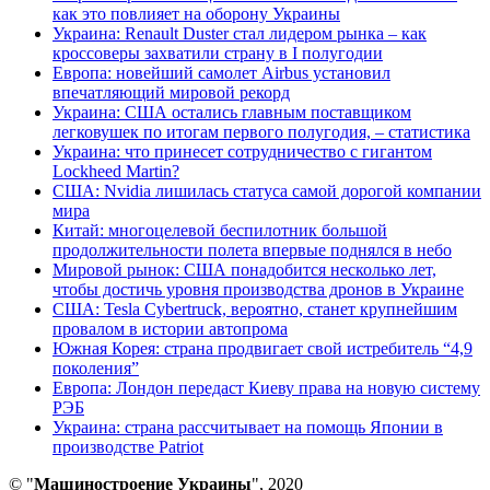
как это повлияет на оборону Украины
Украина: Renault Duster стал лидером рынка – как
кроссоверы захватили страну в I полугодии
Европа: новейший самолет Airbus установил
впечатляющий мировой рекорд
Украина: США остались главным поставщиком
легковушек по итогам первого полугодия, – статистика
Украина: что принесет сотрудничество с гигантом
Lockheed Martin?
США: Nvidia лишилась статуса самой дорогой компании
мира
Китай: многоцелевой беспилотник большой
продолжительности полета впервые поднялся в небо
Мировой рынок: США понадобится несколько лет,
чтобы достичь уровня производства дронов в Украине
США: Tesla Cybertruck, вероятно, станет крупнейшим
провалом в истории автопрома
Южная Корея: страна продвигает свой истребитель “4,9
поколения”
Европа: Лондон передаст Киеву права на новую систему
РЭБ
Украина: страна рассчитывает на помощь Японии в
производстве Patriot
© "
Машиностроение Украины
", 2020