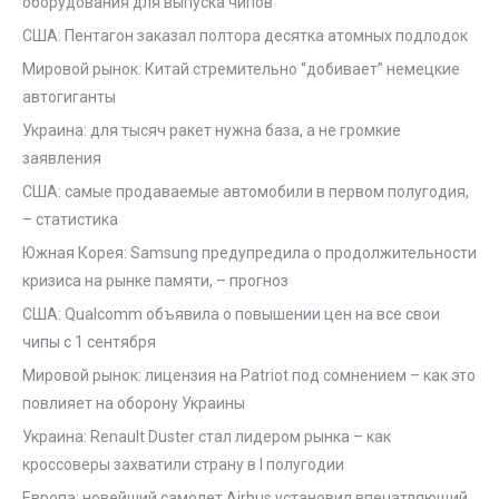
оборудования для выпуска чипов
США: Пентагон заказал полтора десятка атомных подлодок
Мировой рынок: Китай стремительно “добивает” немецкие
автогиганты
Украина: для тысяч ракет нужна база, а не громкие
заявления
США: самые продаваемые автомобили в первом полугодия,
– статистика
Южная Корея: Samsung предупредила о продолжительности
кризиса на рынке памяти, – прогноз
США: Qualcomm объявила о повышении цен на все свои
чипы с 1 сентября
Мировой рынок: лицензия на Patriot под сомнением – как это
повлияет на оборону Украины
Украина: Renault Duster стал лидером рынка – как
кроссоверы захватили страну в I полугодии
Европа: новейший самолет Airbus установил впечатляющий