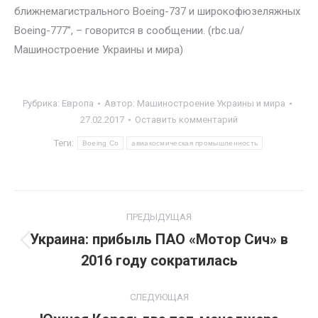
ближнемагистрального Boeing-737 и широкофюзеляжных
Boeing-777”, – говорится в сообщении. (rbc.ua/
Машиностроение Украины и мира)
Рубрика:
Европа
Автор:
Машиностроение Украины и мира
27.02.2017
Оставить комментарий
Теги:
Boeing Co
авиакосмическая промышленность
Навигация
ПРЕДЫДУЩАЯ
по
Украина: прибыль ПАО «Мотор Сич» в
Предыдущая
2016 году сократилась
записям
запись:
СЛЕДУЮЩАЯ