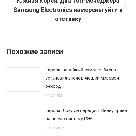
Южная Корея: два топ-менеджера
Samsung Electronics намерены уйти в
Следующая
запись:
отставку
Похожие записи
Европа: новейший самолет Airbus
установил впечатляющий мировой
рекорд
31.07.2026
Европа: Лондон передаст Киеву права
на новую систему РЭБ
29.07.2026