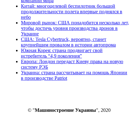
компании мира
Китай: многоцелевой беспилотник большой
продолжительности полета впервые поднялся в
небо
Мировой рынок: США понадобится несколько лет,
чтобы достичь уровня производства дронов в
Украине
США: Tesla Cybertruck, вероятно, станет
крупнейшим провалом в истории автопрома
Южная Корея: страна продвигает свой
истребитель “4,9 поколения”
Европа: Лондон передаст Киеву права на новую
систему РЭБ
Украина: страна рассчитывает на помощь Японии
в производстве Patriot
© "
Машиностроение Украины
", 2020
В