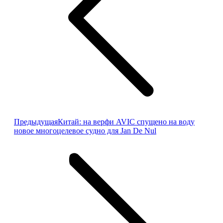
Предыдущая
Предыдущая
Китай: на верфи AVIC спущено на воду
запись:
новое многоцелевое судно для Jan De Nul