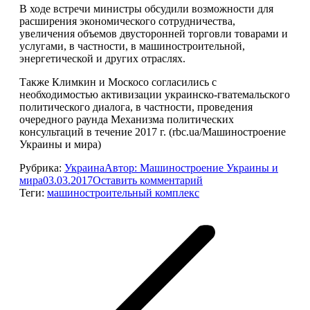
В ходе встречи министры обсудили возможности для
расширения экономического сотрудничества,
увеличения объемов двусторонней торговли товарами и
услугами, в частности, в машиностроительной,
энергетической и других отраслях.
Также Климкин и Москосо согласились с
необходимостью активизации украинско-гватемальского
политического диалога, в частности, проведения
очередного раунда Механизма политических
консультаций в течение 2017 г. (rbc.ua/Машиностроение
Украины и мира)
Рубрика:
Украина
Автор:
Машиностроение Украины и
мира
03.03.2017
Оставить комментарий
Теги:
машиностроительный комплекс
Навигация
по
записям