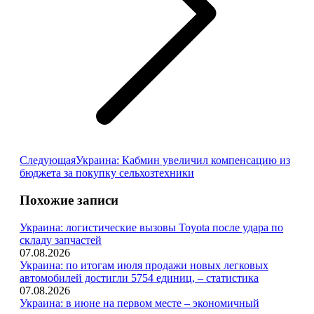
Следующая
Следующая
Украина: Кабмин увеличил компенсацию из
запись:
бюджета за покупку сельхозтехники
Похожие записи
Украина: логистические вызовы Toyota после удара по
складу запчастей
07.08.2026
Украина: по итогам июля продажи новых легковых
автомобилей достигли 5754 единиц, – статистика
07.08.2026
Украина: в июне на первом месте – экономичный