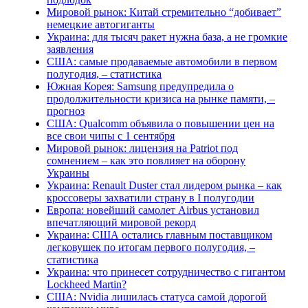
Мировой рынок: Китай стремительно “добивает”
немецкие автогиганты
Украина: для тысяч ракет нужна база, а не громкие
заявления
США: самые продаваемые автомобили в первом
полугодия, – статистика
Южная Корея: Samsung предупредила о
продолжительности кризиса на рынке памяти, –
прогноз
США: Qualcomm объявила о повышении цен на
все свои чипы с 1 сентября
Мировой рынок: лицензия на Patriot под
сомнением – как это повлияет на оборону
Украины
Украина: Renault Duster стал лидером рынка – как
кроссоверы захватили страну в I полугодии
Европа: новейший самолет Airbus установил
впечатляющий мировой рекорд
Украина: США остались главным поставщиком
легковушек по итогам первого полугодия, –
статистика
Украина: что принесет сотрудничество с гигантом
Lockheed Martin?
США: Nvidia лишилась статуса самой дорогой