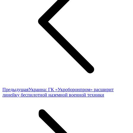
Предыдущая
Предыдущая
Украина: ГК «Укроборонпром» расширит
запись:
линейку беспилотной наземной военной техники