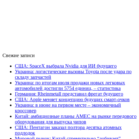
Свежие записи
США: SpaceX выбрала Nvidia для ИИ будущего
Украина: логистические вызовы Toyota после удара по
складу запчастей
Украина: по итогам июля продажи новых легковых
автомобилей достигли 5754 единиц, – статистика
Германия: Rheinmetall представил фрегат будущего
США: Apple меняет концепцию будущих смарт-очков
Украина: в июне на первом месте – экономичный
кроссовер
Китай: амбициозные планы AMEC на рынке передового
оборудования для выпуска чипов
США: Пентагон заказал полтора десятка атомных
подлодок
Мировой рынок: Китай стремительно “добивает”