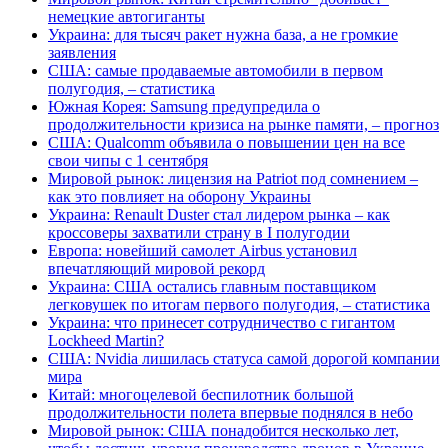
немецкие автогиганты
Украина: для тысяч ракет нужна база, а не громкие
заявления
США: самые продаваемые автомобили в первом
полугодия, – статистика
Южная Корея: Samsung предупредила о
продолжительности кризиса на рынке памяти, – прогноз
США: Qualcomm объявила о повышении цен на все
свои чипы с 1 сентября
Мировой рынок: лицензия на Patriot под сомнением –
как это повлияет на оборону Украины
Украина: Renault Duster стал лидером рынка – как
кроссоверы захватили страну в I полугодии
Европа: новейший самолет Airbus установил
впечатляющий мировой рекорд
Украина: США остались главным поставщиком
легковушек по итогам первого полугодия, – статистика
Украина: что принесет сотрудничество с гигантом
Lockheed Martin?
США: Nvidia лишилась статуса самой дорогой компании
мира
Китай: многоцелевой беспилотник большой
продолжительности полета впервые поднялся в небо
Мировой рынок: США понадобится несколько лет,