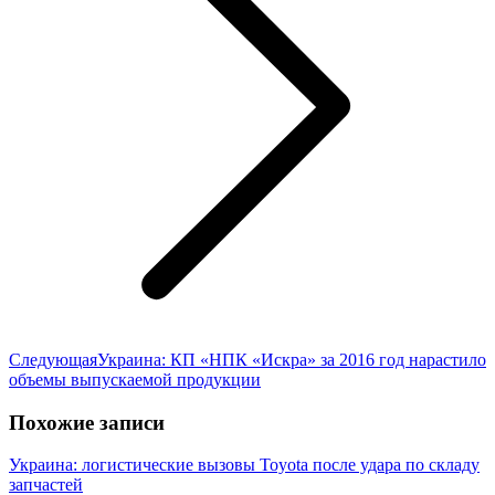
Следующая
Следующая
Украина: КП «НПК «Искра» за 2016 год нарастило
запись:
объемы выпускаемой продукции
Похожие записи
Украина: логистические вызовы Toyota после удара по складу
запчастей