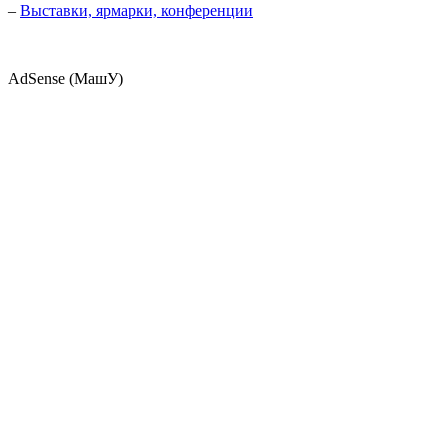
–
Выставки, ярмарки, конференции
AdSense (МашУ)