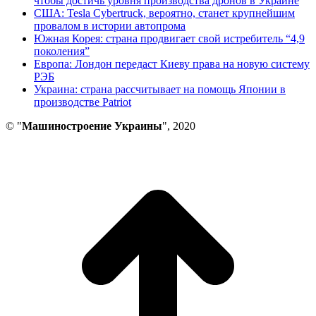
чтобы достичь уровня производства дронов в Украине
США: Tesla Cybertruck, вероятно, станет крупнейшим
провалом в истории автопрома
Южная Корея: страна продвигает свой истребитель “4,9
поколения”
Европа: Лондон передаст Киеву права на новую систему
РЭБ
Украина: страна рассчитывает на помощь Японии в
производстве Patriot
© "
Машиностроение Украины
", 2020
В