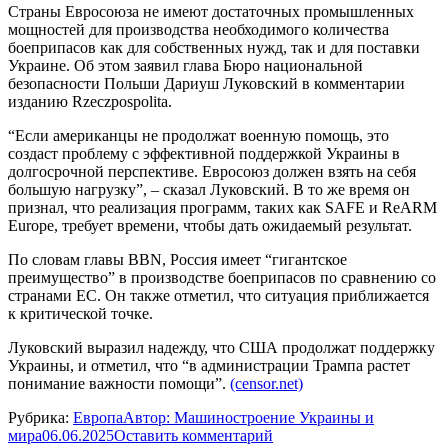
Страны Евросоюза не имеют достаточных промышленных
мощностей для производства необходимого количества
боеприпасов как для собственных нужд, так и для поставки
Украине. Об этом заявил глава Бюро национальной
безопасности Польши Дариуш Луковский в комментарии
изданию Rzeczpospolita.
“Если американцы не продолжат военную помощь, это
создаст проблему с эффективной поддержкой Украины в
долгосрочной перспективе. Евросоюз должен взять на себя
большую нагрузку”, – сказал Луковский. В то же время он
признал, что реализация программ, таких как SAFE и ReARM
Europe, требует времени, чтобы дать ожидаемый результат.
По словам главы BBN, Россия имеет “гигантское
преимущество” в производстве боеприпасов по сравнению со
странами ЕС. Он также отметил, что ситуация приближается
к критической точке.
Луковский выразил надежду, что США продолжат поддержку
Украины, и отметил, что “в администрации Трампа растет
понимание важности помощи”.
(censor.net)
Рубрика:
Европа
Автор:
Машиностроение Украины и
мира
06.06.2025
Оставить комментарий