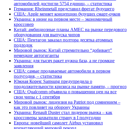
автомобилей достигли 5754 единиц, – статистика
Германия: Rheinmetall представил фрегат будущего
США: Apple меняет концепцию будущих смарт-очков
Украина: в июне на первом месте – экономичный
кроссовер
Китай: амбициозные планы AMEC на рынке передового
оборудования для выпуска чипов
США: Пентагон заказал полтора десятка атомных
подлодок
Мировой рынок: Китай стремительно “добивает”
немецкие автогиганты
Украина: для тысяч ракет нужна база, а не громкие
заявления
США: самые продаваемые автомобили в первом
полугодия, – статистика
Южная Корея: Samsung предупредила о
продолжительности кризиса на рынке памяти, – прогноз
США: Qualcomm объявила о повышении цен на все
свои чипы с 1 сентября
Мировой рынок: лицензия на Patriot под сомнением –
как это повлияет на оборону Украины
Украина: Renault Duster стал лидером рынка – как
кроссоверы захватили страну в I полугодии
Европа: новейший самолет Airbus установил
впечатляющий мировой рекорд