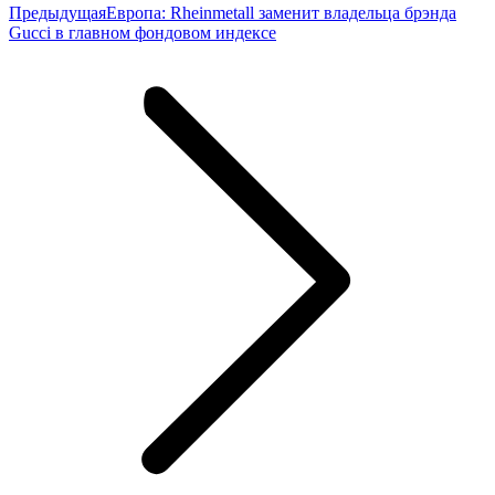
Предыдущая
Предыдущая
Европа: Rheinmetall заменит владельца брэнда
запись:
Gucci в главном фондовом индексе