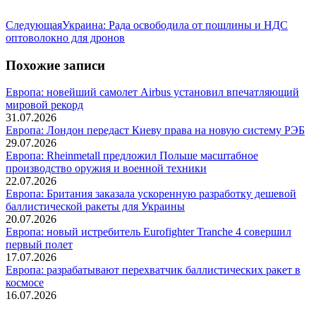
Следующая
Следующая
Украина: Рада освободила от пошлины и НДС
запись:
оптоволокно для дронов
Похожие записи
Европа: новейший самолет Airbus установил впечатляющий
мировой рекорд
31.07.2026
Европа: Лондон передаст Киеву права на новую систему РЭБ
29.07.2026
Европа: Rheinmetall предложил Польше масштабное
производство оружия и военной техники
22.07.2026
Европа: Британия заказала ускоренную разработку дешевой
баллистической ракеты для Украины
20.07.2026
Европа: новый истребитель Eurofighter Tranche 4 совершил
первый полет
17.07.2026
Европа: разрабатывают перехватчик баллистических ракет в
космосе
16.07.2026