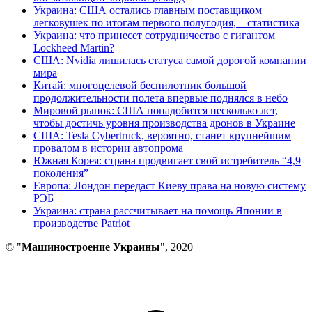
Украина: США остались главным поставщиком
легковушек по итогам первого полугодия, – статистика
Украина: что принесет сотрудничество с гигантом
Lockheed Martin?
США: Nvidia лишилась статуса самой дорогой компании
мира
Китай: многоцелевой беспилотник большой
продолжительности полета впервые поднялся в небо
Мировой рынок: США понадобится несколько лет,
чтобы достичь уровня производства дронов в Украине
США: Tesla Cybertruck, вероятно, станет крупнейшим
провалом в истории автопрома
Южная Корея: страна продвигает свой истребитель “4,9
поколения”
Европа: Лондон передаст Киеву права на новую систему
РЭБ
Украина: страна рассчитывает на помощь Японии в
производстве Patriot
© "
Машиностроение Украины
", 2020
В