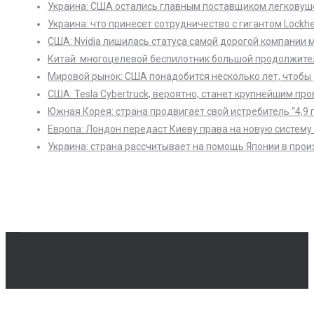
Украина: США остались главным поставщиком легковушек
Украина: что принесет сотрудничество с гигантом Lockhe
США: Nvidia лишилась статуса самой дорогой компании 
Китай: многоцелевой беспилотник большой продолжите
Мировой рынок: США понадобится несколько лет, чтобы
США: Tesla Cybertruck, вероятно, станет крупнейшим пр
Южная Корея: страна продвигает свой истребитель “4,9 
Европа: Лондон передаст Киеву права на новую систему
Украина: страна рассчитывает на помощь Японии в произ
В