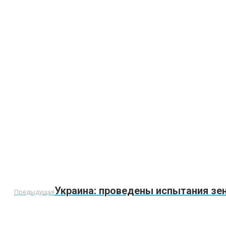
Предыдущая
Украина: проведены испытания зе
Предыдущая
запись: