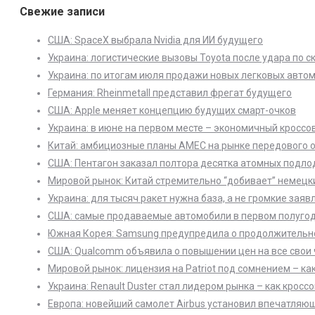
Свежие записи
США: SpaceX выбрала Nvidia для ИИ будущего
Украина: логистические вызовы Toyota после удара по с
Украина: по итогам июля продажи новых легковых автом
Германия: Rheinmetall представил фрегат будущего
США: Apple меняет концепцию будущих смарт-очков
Украина: в июне на первом месте – экономичный кроссо
Китай: амбициозные планы AMEC на рынке передового 
США: Пентагон заказал полтора десятка атомных подло
Мировой рынок: Китай стремительно “добивает” немецк
Украина: для тысяч ракет нужна база, а не громкие заяв
США: самые продаваемые автомобили в первом полугоди
Южная Корея: Samsung предупредила о продолжительнос
США: Qualcomm объявила о повышении цен на все свои 
Мировой рынок: лицензия на Patriot под сомнением – ка
Украина: Renault Duster стал лидером рынка – как кросс
Европа: новейший самолет Airbus установил впечатляю