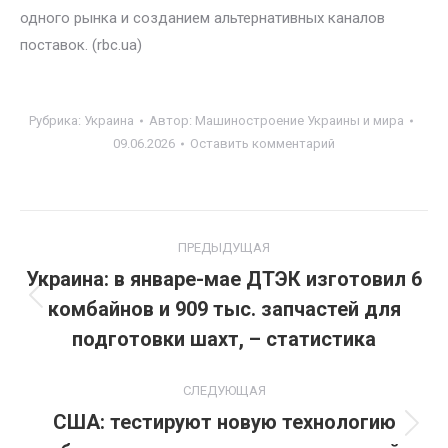
одного рынка и созданием альтернативных каналов
поставок. (rbc.ua)
Рубрика:
Украина
Автор:
Машиностроение Украины и мира
09.06.2026
Оставить комментарий
Навигация
ПРЕДЫДУЩАЯ
по
Украина: в январе-мае ДТЭК изготовил 6
комбайнов и 909 тыс. запчастей для
Предыдущая
записям
запись:
подготовки шахт, – статистика
СЛЕДУЮЩАЯ
США: тестируют новую технологию
Следующая