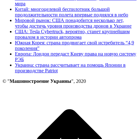
мира
Китай: многоцелевой беспилотник большой
продолжительности полета впервые поднялся в небо
Мировой рынок: США понадобится несколько лет,
чтобы достичь уровня производства дронов в Украине
США: Tesla Cybertruck, вероятно, станет крупнейшим
провалом в истории автопрома
Южная Корея: страна продвигает свой истребитель “4,9
поколения”
Европа: Лондон передаст Киеву права на новую систему
РЭБ
Украина: страна рассчитывает на помощь Японии в
производстве Patriot
© "
Машиностроение Украины
", 2020
В