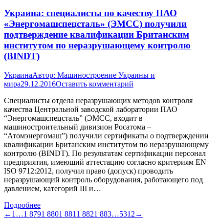
Украина: специалисты по качеству ПАО
«Энергомашспецсталь» (ЭМСС) получили
подтверждение квалификации Британским
институтом по неразрушающему контролю
(BINDT)
Украина
Автор:
Машиностроение Украины и
мира
29.12.2016
Оставить комментарий
Специалисты отдела неразрушающих методов контроля
качества Центральной заводской лаборатории ПАО
“Энергомашспецсталь” (ЭМСС, входит в
машиностроительный дивизион Росатома –
“Атомэнергомаш”) получили сертификаты о подтверждении
квалификации Британским институтом по неразрушающему
контролю (BINDT). По результатам сертификации персонал
предприятия, имеющий аттестацию согласно критериям EN
ISO 9712:2012, получил право (допуск) проводить
неразрушающий контроль оборудования, работающего под
давлением, категорий III и…
Подробнее
←
1
…
1 879
1 880
1 881
1 882
1 883
…
5312
→