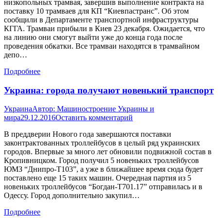
низкопольных трамвая, завершив выполнение контракта на
поставку 10 трамваев для КП “Киевпастранс”. Об этом
сообщили в Департаменте транспортной инфраструктуры
КГГА. Трамваи прибыли в Киев 23 декабря. Ожидается, что
на линию они смогут выйти уже до конца года после
проведения обкатки. Все трамваи находятся в трамвайном
депо…
Подробнее
Украина: города получают новенький транспорт
Украина
Автор:
Машиностроение Украины и
мира
29.12.2016
Оставить комментарий
В преддверии Нового года завершаются поставки
законтрактованных троллейбусов в целый ряд украинских
городов. Впервые за много лет обновили подвижной состав в
Кропивницком. Город получил 5 новеньких троллейбусов
ЮМЗ “Днипро-Т103”, а уже в ближайшее время сюда будет
поставлено еще 15 таких машин. Очередная партия из 5
новеньких троллейбусов “Богдан-Т701.17” отправилась и в
Одессу. Город дополнительно закупил…
Подробнее