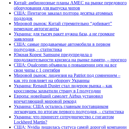
Китай: амбициозные планы AMEC на рынке передового
оборудования для выпуска чипов
США: Пентагон заказал полтора десятка атомных
подлодок
Мировой рынок: Китай стремительно “добивает”
немецкие автогиганты
Украина: для тысяч ракет нужна база, а не громкие
заявления
США: самые продаваемые автомобили в первом
полугодия, – статистика
Южная Корея: Samsung предупредила о
продолжительности кризиса на рынке памяти, – прогноз
США: Qualcomm объявила о повышении цен на все
свои чипы с 1 сентября
Мировой рынок: лицензия на Patriot под сомнением –
как это повлияет на оборону Украины
Украина: Renault Duster стал лидером рынка – как
кроссоверы захватили страну в I полугодии
Европа: новейший самолет Airbus установил
впечатляющий мировой рекорд
Украина: США остались главным поставщиком
легковушек по итогам первого полугодия, – статистика
Украина: что принесет сотрудничество с гигантом
Lockheed Martin?
США: Nvidia лишилась статуса самой дорогой компании