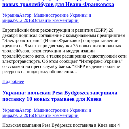
новых троллейбусов для Ивано-Франковска
Украина
Автор:
Машиностроение Украины и
мира
29.12.2016
Оставить комментарий
Европейский банк реконструкции и развития (ЕБРР) 26
декабря подписал соглашение с коммунальным предприятием
“Электроавтотранс” (Ивано-Франковск) о предоставлении
кредита на 8 млн. евро для закупки 35 новых низкопольных
троллейбусов, реконструкции и модернизации
троллейбусного депо, а также расширения существующей сети
электротранспорта. Об этом сообщает “Интерфакс-Украина”
со ссылкой на пресс-службу банка. “ЕБРР выделяет больше
ресурсов на поддержку обновления…
Подробнее
Украина: польская Pesa Bydgoszcz завершила
поставку 10 новых трамваев для Киева
Украина
Автор:
Машиностроение Украины и
мира
29.12.2016
Оставить комментарий
Польская компания Pesa Bydgoszcz поставила в Киев еще 4