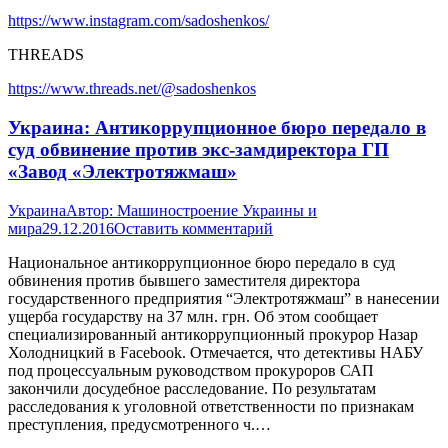
https://www.instagram.com/sadoshenkos/
THREADS
https://www.threads.net/@sadoshenkos
Украина: Антикоррупционное бюро передало в
суд обвинение против экс-замдиректора ГП
«Завод «Электротяжмаш»
Украина
Автор:
Машиностроение Украины и
мира
29.12.2016
Оставить комментарий
Национальное антикоррупционное бюро передало в суд
обвинения против бывшего заместителя директора
государственного предприятия “Электротяжмаш” в нанесении
ущерба государству на 37 млн. грн. Об этом сообщает
специализированный антикоррупционный прокурор Назар
Холодницкий в Facebook. Отмечается, что детективы НАБУ
под процессуальным руководством прокуроров САП
закончили досудебное расследование. По результатам
расследования к уголовной ответственности по признакам
преступления, предусмотренного ч.…