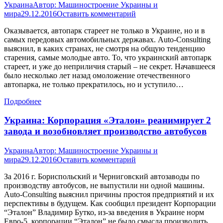
Украина
Автор:
Машиностроение Украины и
мира
29.12.2016
Оставить комментарий
Оказывается, автопарк стареет не только в Украине, но и в
самых передовых автомобильных державах. Auto-Consulting
выяснил, в каких странах, не смотря на общую тенденцию
старения, самые молодые авто. То, что украинский автопарк
стареет, и уже до неприличия старый – не секрет. Начавшееся
было несколько лет назад омоложение отечественного
автопарка, не только прекратилось, но и уступило…
Подробнее
Украина: Корпорация «Эталон» реанимирует 2
завода и возобновляет производство автобусов
Украина
Автор:
Машиностроение Украины и
мира
29.12.2016
Оставить комментарий
За 2016 г. Бориспольский и Черниговский автозаводы по
производству автобусов, не выпустили ни одной машины.
Auto-Consulting выяснил причины простоя предприятий и их
перспективы в будущем. Как сообщил президент Корпорации
“Эталон” Владимир Бутко, из-за введения в Украине норм
Евро-5, корпорации “Эталон” не было смысла производить