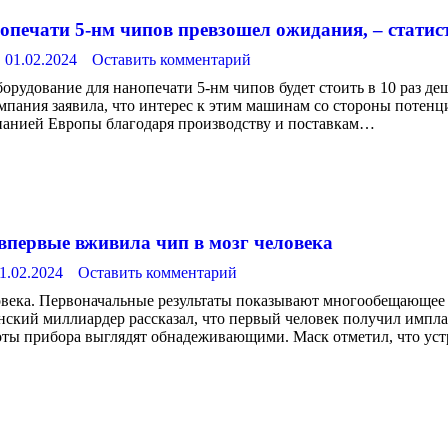
опечати 5-нм чипов превзошел ожидания, – статис
01.02.2024
Оставить комментарий
борудование для нанопечати 5-нм чипов будет стоить в 10 раз д
омпания заявила, что интерес к этим машинам со стороны потен
панией Европы благодаря производству и поставкам…
первые вживила чип в мозг человека
1.02.2024
Оставить комментарий
овека. Первоначальные результаты показывают многообещающее 
нский миллиардер рассказал, что первый человек получил имплан
боты прибора выглядят обнадеживающими. Маск отметил, что ус