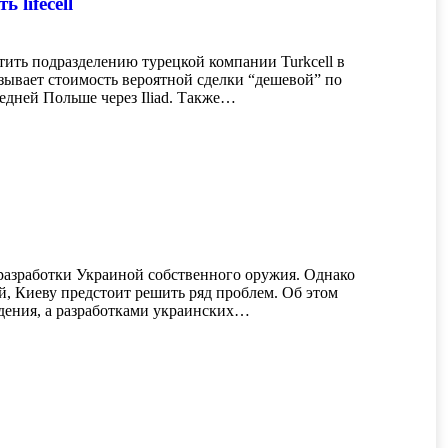
lifecell
тить подразделению турецкой компании Turkcell в
азывает стоимость вероятной сделки “дешевой” по
едней Польше через Iliad. Также…
 разработки Украиной собственного оружия. Однако
, Киеву предстоит решить ряд проблем. Об этом
дения, а разработками украинских…