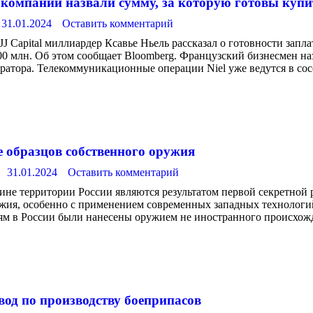
омпании назвали сумму, за которую готовы купить 
31.01.2024
Оставить комментарий
Capital миллиардер Ксавье Ньель рассказал о готовности запла
$500 млн. Об этом сообщает Bloomberg. Французский бизнесмен н
атора. Телекоммуникационные операции Niel уже ведутся в сос
е образцов собственного оружия
31.01.2024
Оставить комментарий
ине территории России являются результатом первой секретной
ужия, особенно с применением современных западных технологий
лям в России были нанесены оружием не иностранного происхож
вод по производству боеприпасов