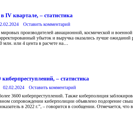
в IV квартале, – статистика
2.02.2024
Оставить комментарий
 мировых производителей авиационной, космической и военной
корректированный убыток и выручка оказались лучше ожиданий р
0 млн. или 4 цента в расчете на…
0 киберпреступлений, – статистика
02.02.2024
Оставить комментарий
более 3600 киберпреступлений. Также киберполиция заблокирова
вном сопровождении киберполиции объявлено подозрение свыше
казатель в 2022 г.”, – говорится в сообщении. Отмечается, чт