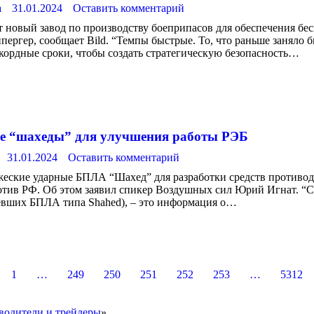
а
31.01.2024
Оставить комментарий
 новый завод по производству боеприпасов для обеспечения бес
ергер, сообщает Bild. “Темпы быстрые. То, что раньше заняло бы 
кордные сроки, чтобы создать стратегическую безопасность…
ые “шахеды” для улучшения работы РЭБ
31.01.2024
Оставить комментарий
еские ударные БПЛА “Шахед” для разработки средств противод
ив РФ. Об этом заявил спикер Воздушных сил Юрий Игнат. “Са
евших БПЛА типа Shahed), – это информация о…
1
…
249
250
251
252
253
…
5312
дители и трейдеры
»