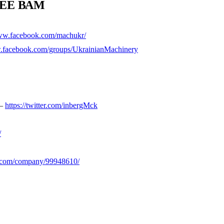
ЕЕ ВАМ
www.facebook.com/machukr/
w.facebook.com/groups/UkrainianMachinery
 –
https://twitter.com/inbergMck
/
n.com/company/99948610/