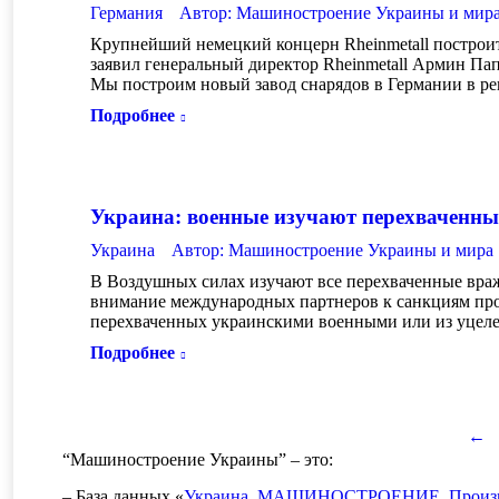
Германия
Автор:
Машиностроение Украины и мир
Крупнейший немецкий концерн Rheinmetall построит
заявил генеральный директор Rheinmetall Армин Папп
Мы построим новый завод снарядов в Германии в ре
Подробнее
Украина: военные изучают перехваченн
Украина
Автор:
Машиностроение Украины и мира
В Воздушных силах изучают все перехваченные враж
внимание международных партнеров к санкциям прот
перехваченных украинскими военными или из уцел
Подробнее
←
“Машиностроение Украины” – это:
– База данных «
Украина. МАШИНОСТРОЕНИЕ. Произво