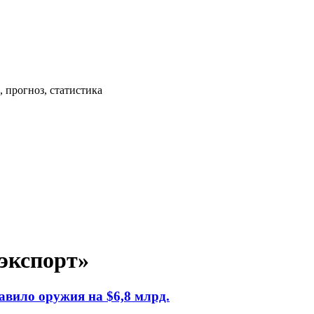
 прогноз, статистика
экспорт»
авило оружия на $6,8 млрд.