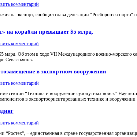
вить комментарий
ужия на экспорт, сообщил глава делегации “Росборонэкспорта
т» на корабли превышает $5 млрд.
вить комментарий
$5 млрд. Об этом в ходе VII Международного военно-морского с
рь Севастьянов.
ртозамещение в экспортном вооружении
вить комментарий
едание секции “Техника и вооружение сухопутных войск” Научно
омпонентов в экспортоориентированных технике и вооружении 
ндинг
вить комментарий
и “Ростех”, – единственная в стране государственная организа