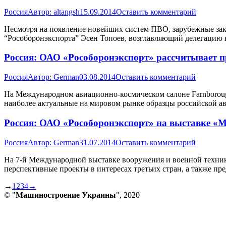
Россия
Автор:
altangsh
15.09.2014
Оставить комментарий
Несмотря на появление новейших систем ПВО, зарубежные зака
“Рособоронэкспорта” Эсен Топоев, возглавляющий делегацию к
Россия: ОАО «Рособоронэкспорт» рассчитывает п
Россия
Автор:
German
03.08.2014
Оставить комментарий
На Международном авиационно-космическом салоне Farnborough
наиболее актуальные на мировом рынке образцы российской а
Россия: ОАО «Рособоронэкспорт» на выставке «М
Россия
Автор:
German
31.07.2014
Оставить комментарий
На 7-й Международной выставке вооружения и военной техник
перспективные проекты в интересах третьих стран, а также пр
→
1
2
3
4
→
© "
Машиностроение Украины
", 2020