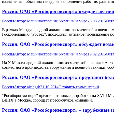
назначения – объявила тендер на выполнение работ по развити
Россия: ОАО «Рособоронэкспорт» ожидает активи
Россия
Автор:
Машиностроение Украины и мира
23.03.2015
Оста
В рамках Международной авиационно-космической и военно-мор
Госкорпорацию “Ростех”, продолжил активное продвижение р
Россия: ОАО «Рособоронэкспорт» обсуждает возм
Россия
Автор:
Машиностроение Украины и мира
19.02.2015
Оста
На Х Международной авиационно-космической выставке Aero Ind
совместного производства вооружения и военной техники, соо
Россия: ОАО «Рособоронэкспорт» представит боле
Россия
Автор:
altangsh
21.10.2014
Оставить комментарий
“Рособоронэкспорт” представит новые разработки на XVIII Меж
ВДНХ в Москве, сообщает пресс-служба компании.
Россия: ОАО «Рособоронэкспорт» – зарубежные 