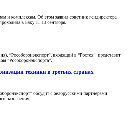
ам и комплексам. Об этом заявил советник гендиректора
оходила в Баку 11-13 сентября.
я), “Рособоронэкспорт”, входящий в “Ростех”, представит
жбы “Рособоронэкспорта”.
низации техники в третьих странах
оборонэкспорт” обсудит с белорусскими партнерами
го назначения.
В