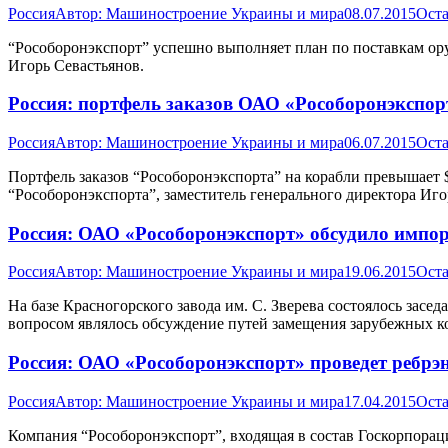
Россия
Автор:
Машиностроение Украины и мира
08.07.2015
Оста
“Рособоронэкспорт” успешно выполняет план по поставкам ор
Игорь Севастьянов.
Россия: портфель заказов ОАО «Рособоронэкспор
Россия
Автор:
Машиностроение Украины и мира
06.07.2015
Оста
Портфель заказов “Рособоронэкспорта” на корабли превышает 
“Рособоронэкспорта”, заместитель генерального директора Иго
Россия: ОАО «Рособоронэкспорт» обсудило импо
Россия
Автор:
Машиностроение Украины и мира
19.06.2015
Оста
На базе Красногорского завода им. С. Зверева состоялось зас
вопросом являлось обсуждение путей замещения зарубежных к
Россия: ОАО «Рособоронэкспорт» проведет ребрэ
Россия
Автор:
Машиностроение Украины и мира
17.04.2015
Оста
Компания “Рособоронэкспорт”, входящая в состав Госкорпораци