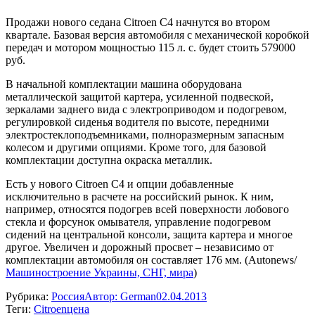
Продажи нового седана Citroen C4 начнутся во втором
квартале. Базовая версия автомобиля с механической коробкой
передач и мотором мощностью 115 л. с. будет стоить 579000
руб.
В начальной комплектации машина оборудована
металлической защитой картера, усиленной подвеской,
зеркалами заднего вида с электроприводом и подогревом,
регулировкой сиденья водителя по высоте, передними
электростеклоподъемниками, полноразмерным запасным
колесом и другими опциями. Кроме того, для базовой
комплектации доступна окраска металлик.
Есть у нового Citroen C4 и опции добавленные
исключительно в расчете на российский рынок. К ним,
например, относятся подогрев всей поверхности лобового
стекла и форсунок омывателя, управление подогревом
сидений на центральной консоли, защита картера и многое
другое. Увеличен и дорожный просвет – независимо от
комплектации автомобиля он составляет 176 мм. (Autonews/
Машиностроение Украины, СНГ, мира
)
Рубрика:
Россия
Автор:
German
02.04.2013
Теги:
Citroen
цена