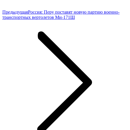
Предыдущая
Предыдущая
Россия: Перу поставят новую партию военно-
запись:
транспортных вертолетов Ми-171Ш