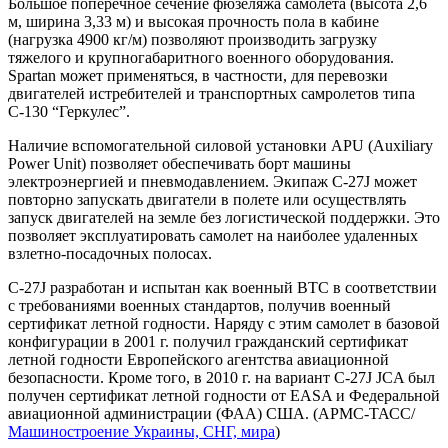
Большое поперечное сечение фюзеляжа самолета (высота 2,6
м, ширина 3,33 м) и высокая прочность пола в кабине
(нагрузка 4900 кг/м) позволяют производить загрузку
тяжелого и крупногабаритного военного оборудования.
Spartan может применяться, в частности, для перевозки
двигателей истребителей и транспортных самролетов типа
С-130 “Геркулес”.
Наличие вспомогательной силовой установки APU (Auxiliary
Power Unit) позволяет обеспечивать борт машины
электроэнергией и пневмодавлением. Экипаж C-27J может
повторно запускать двигатели в полете или осуществлять
запуск двигателей на земле без логистической поддержки. Это
позволяет эксплуатировать самолет на наиболее удаленных
взлетно-посадочных полосах.
C-27J разработан и испытан как военный ВТС в соответствии
с требованиями военных стандартов, получив военный
сертификат летной годности. Наряду с этим самолет в базовой
конфигурации в 2001 г. получил гражданский сертификат
летной годности Европейского агентства авиационной
безопасности. Кроме того, в 2010 г. на вариант C-27J JCA был
получен сертификат летной годности от EASA и Федеральной
авиационной администрации (ФАА) США. (АРМС-ТАСС/
Машиностроение Украины, СНГ, мира
)