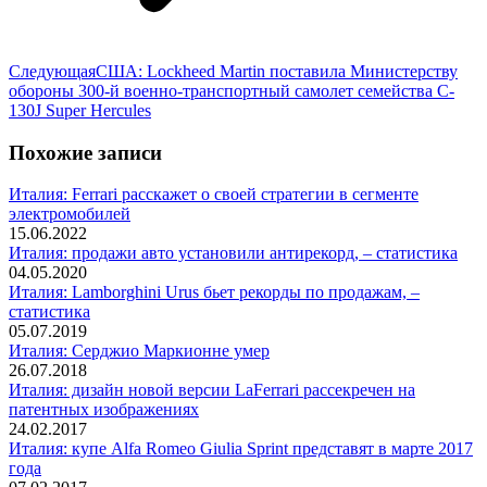
Следующая
Следующая
США: Lockheed Martin поставила Министерству
запись:
обороны 300-й военно-транспортный самолет семейства C-
130J Super Hercules
Похожие записи
Италия: Ferrari расскажет о своей стратегии в сегменте
электромобилей
15.06.2022
Италия: продажи авто установили антирекорд, – статистика
04.05.2020
Италия: Lamborghini Urus бьет рекорды по продажам, –
статистика
05.07.2019
Италия: Серджио Маркионне умер
26.07.2018
Италия: дизайн новой версии LaFerrari рассекречен на
патентных изображениях
24.02.2017
Италия: купе Alfa Romeo Giulia Sprint представят в марте 2017
года