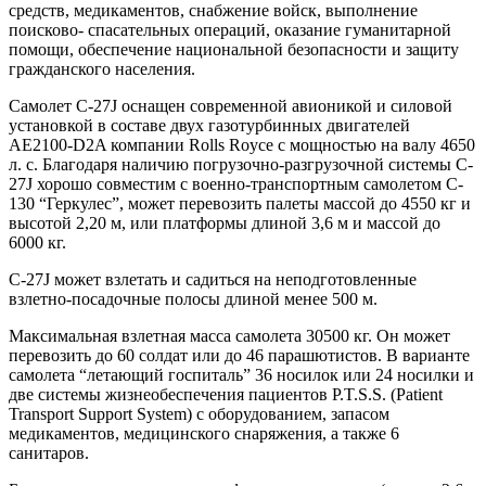
средств, медикаментов, снабжение войск, выполнение
поисково- спасательных операций, оказание гуманитарной
помощи, обеспечение национальной безопасности и защиту
гражданского населения.
Самолет C-27J оснащен современной авионикой и силовой
установкой в составе двух газотурбинных двигателей
AE2100-D2A компании Rolls Royce с мощностью на валу 4650
л. с. Благодаря наличию погрузочно-разгрузочной системы C-
27J хорошо совместим с военно-транспортным самолетом C-
130 “Геркулес”, может перевозить палеты массой до 4550 кг и
высотой 2,20 м, или платформы длиной 3,6 м и массой до
6000 кг.
C-27J может взлетать и садиться на неподготовленные
взлетно-посадочные полосы длиной менее 500 м.
Максимальная взлетная масса самолета 30500 кг. Он может
перевозить до 60 солдат или до 46 парашютистов. В варианте
самолета “летающий госпиталь” 36 носилок или 24 носилки и
две системы жизнеобеспечения пациентов P.T.S.S. (Patient
Transport Support System) с оборудованием, запасом
медикаментов, медицинского снаряжения, а также 6
санитаров.