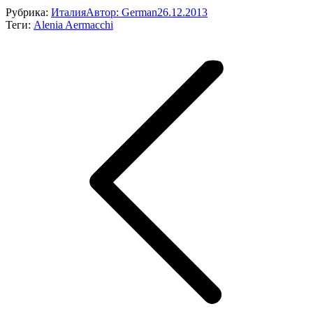
Рубрика:
Италия
Автор:
German
26.12.2013
Теги:
Alenia Aermacchi
Навигация
по
записям