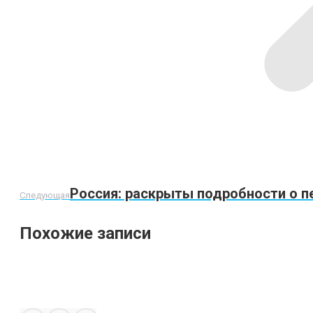
Следующая
Россия: раскрыты подробности о п
Следующая
запись:
Похожие записи