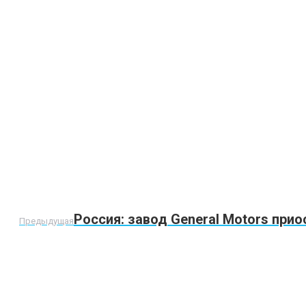
Предыдущая
Россия: завод General Motors при
Предыдущая
запись: