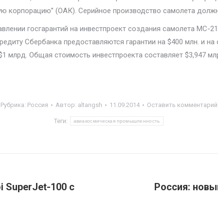
 корпорацию” (ОАК). Серийное производство самолета должно
лении госгарантий на инвестпроект создания самолета МС-21. 
редиту Сбербанка предоставляются гарантии на $400 млн. и на 
$1 млрд. Общая стоимость инвестпроекта составляет $3,947 м
Рубрика:
Россия
Автор:
altangsh
11.09.2014
Оставить комментарий
Теги:
авиакосмическая промышленность
 SuperJet-100 с
Россия: новы
Следующая
запись: