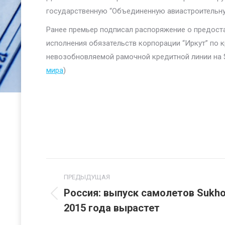
государственную “Объединенную авиастроительную
Ранее премьер подписал распоряжение о предостав
исполнения обязательств корпорации “Иркут” по к
невозобновляемой рамочной кредитной линии на 
мира
)
Навигация
ПРЕДЫДУЩАЯ
по
Россия: выпуск самолетов Sukhoi
Предыдущая
2015 года вырастет
записям
запись: