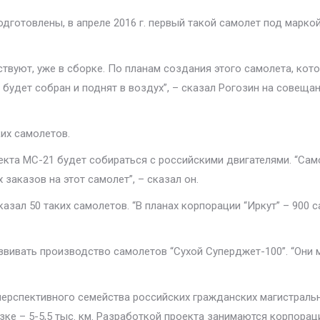
готовлены, в апреле 2016 г. первый такой самолет под маркой
вуют, уже в сборке. По планам создания этого самолета, кот
лет будет собран и поднят в воздух”, – сказал Рогозин на сове
ких самолетов.
екта МС-21 будет собираться с российскими двигателями. “Са
 заказов на этот самолет”, – сказал он.
казал 50 таких самолетов. “В планах корпорации “Иркут” – 900 с
звивать производство самолетов “Сухой Суперджет-100”. “Они м
т перспективного семейства российских гражданских магистрал
ке – 5-5,5 тыс. км. Разработкой проекта занимаются корпораци