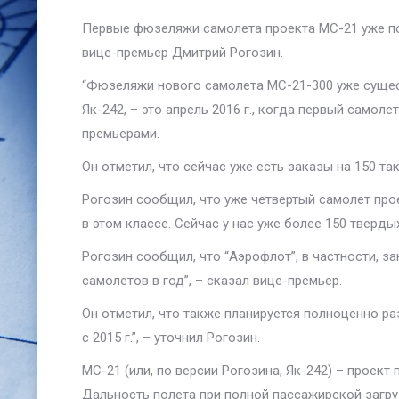
Первые фюзеляжи самолета проекта МС-21 уже под
вице-премьер Дмитрий Рогозин.
“Фюзеляжи нового самолета МС-21-300 уже сущест
Як-242, – это апрель 2016 г., когда первый само
премьерами.
Он отметил, что сейчас уже есть заказы на 150 та
Рогозин сообщил, что уже четвертый самолет про
в этом классе. Сейчас у нас уже более 150 твердых
Рогозин сообщил, что “Аэрофлот”, в частности, за
самолетов в год”, – сказал вице-премьер.
Он отметил, что также планируется полноценно ра
с 2015 г.”, – уточнил Рогозин.
МС-21 (или, по версии Рогозина, Як-242) – проек
Дальность полета при полной пассажирской загруз