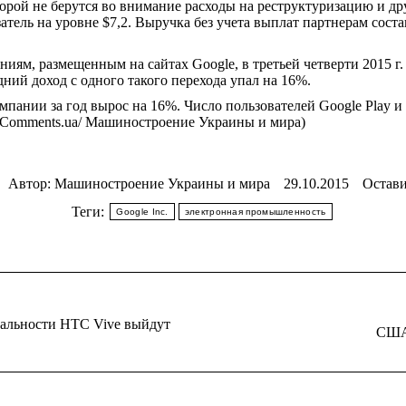
торой не берутся во внимание расходы на реструктуризацию и дру
атель на уровне $7,2. Выручка без учета выплат партнерам сост
иям, размещенным на сайтах Google, в третьей четверти 2015 г.
дний доход с одного такого перехода упал на 16%.
омпании за год вырос на 16%. Число пользователей Google Play 
. (Comments.ua/ Машиностроение Украины и мира)
Автор:
Машиностроение Украины и мира
29.10.2015
Остави
Теги:
Google Inc.
электронная промышленность
еальности HTC Vive выйдут
Следующая
США:
запись: