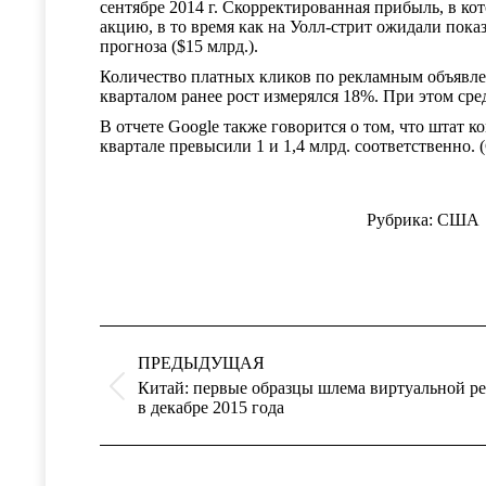
сентябре 2014 г. Скорректированная прибыль, в ко
акцию, в то время как на Уолл-стрит ожидали показ
прогноза ($15 млрд.).
Количество платных кликов по рекламным объявлен
кварталом ранее рост измерялся 18%. При этом сре
В отчете Google также говорится о том, что штат к
квартале превысили 1 и 1,4 млрд. соответственно
Рубрика:
США
Навигация
по
ПРЕДЫДУЩАЯ
записям
Китай: первые образцы шлема виртуальной р
Предыдущая
в декабре 2015 года
запись: