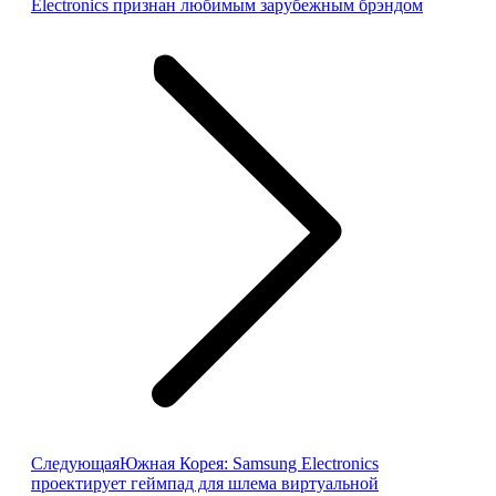
запись:
Electronics признан любимым зарубежным брэндом
Следующая
Следующая
Южная Корея: Samsung Electronics
запись:
проектирует геймпад для шлема виртуальной