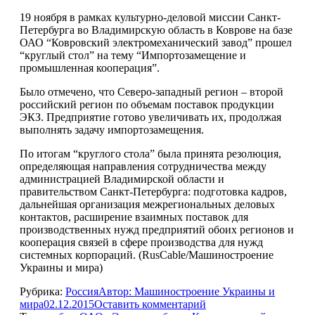
19 ноября в рамках культурно-деловой миссии Санкт-
Петербурга во Владимирскую область в Коврове на базе
ОАО “Ковровский электромеханический завод” прошел
“круглый стол” на тему “Импортозамещение и
промышленная кооперация”.
Было отмечено, что Северо-западный регион – второй
российский регион по объемам поставок продукции
ЭКЗ. Предприятие готово увеличивать их, продолжая
выполнять задачу импортозамещения.
По итогам “круглого стола” была принята резолюция,
определяющая направления сотрудничества между
администрацией Владимирской области и
правительством Санкт-Петербурга: подготовка кадров,
дальнейшая организация межрегиональных деловых
контактов, расширение взаимных поставок для
производственных нужд предприятий обоих регионов и
кооперация связей в сфере производства для нужд
системных корпораций. (RusCable/Машиностроение
Украины и мира)
Рубрика:
Россия
Автор:
Машиностроение Украины и
мира
02.12.2015
Оставить комментарий