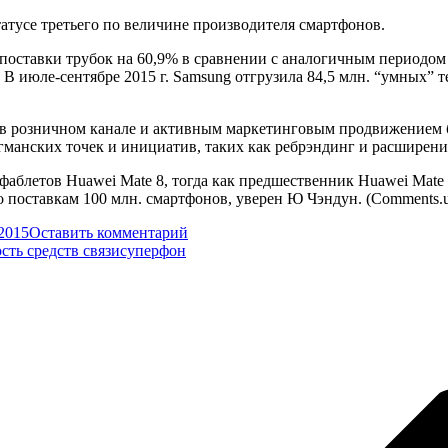
татусе третьего по величине производителя смартфонов.
поставки трубок на 60,9% в сравнении с аналогичным периодом 
В июле-сентябре 2015 г. Samsung отгрузила 84,5 млн. “умных” те
в розничном канале и активным маркетинговым продвижением бр
агманских точек и инициатив, таких как ребрэндинг и расширени
блетов Huawei Mate 8, тогда как предшественник Huawei Mate 7 
о поставкам 100 млн. смартфонов, уверен Ю Чэндун. (Comments
.2015
Оставить комментарий
ть средств связи
суперфон