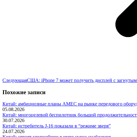
Следующая
Следующая
США: iPhone 7 может получить дисплей с загнутым
запись:
Похожие записи
Китай: амбициозные планы AMEC на рынке передового оборуд
05.08.2026
Китай: многоцелевой беспилотник большой продолжительности
30.07.2026
Китай: истребитель J-16 показали в “режиме зверя”
24.07.2026
Китай: строят крупнейшее в мире судно снабжения