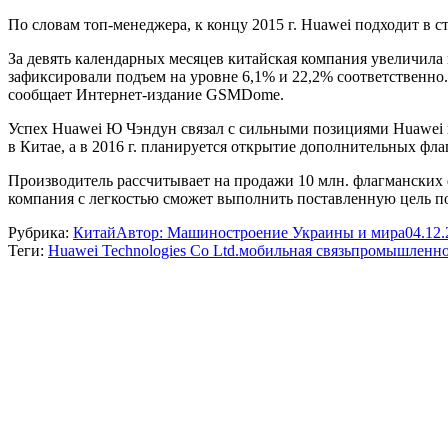
По словам топ-менеджера, к концу 2015 г. Huawei подходит в с
За девять календарных месяцев китайская компания увеличила 
зафиксировали подъем на уровне 6,1% и 22,2% соответственно. 
сообщает Интернет-издание GSMDome.
Успех Huawei Ю Чэндун связал с сильными позициями Huawei 
в Китае, а в 2016 г. планируется открытие дополнительных фл
Производитель рассчитывает на продажи 10 млн. флагманских фа
компания с легкостью сможет выполнить поставленную цель п
Рубрика:
Китай
Автор:
Машиностроение Украины и мира
04.12
Теги:
Huawei Technologies Co Ltd.
мобильная связь
промышленнос
Навигация
по
записям