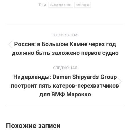
Теги:
судостроение
эсминец
Навигация
ПРЕДЫДУЩАЯ
по
Россия: в Большом Камне через год
Предыдущая
должно быть заложено первое судно
записям
запись:
СЛЕДУЮЩАЯ
Нидерланды: Damen Shipyards Group
построит пять катеров-перехватчиков
Следующая
запись:
для ВМФ Марокко
Похожие записи