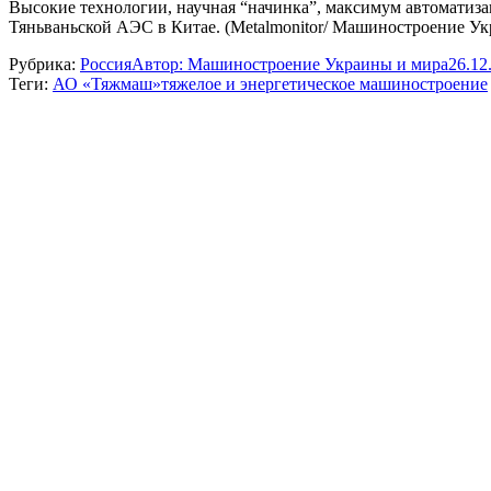
Высокие технологии, научная “начинка”, максимум автоматиза
Тяньваньской АЭС в Китае. (Metalmonitor/ Машиностроение Ук
Рубрика:
Россия
Автор:
Машиностроение Украины и мира
26.12
Теги:
АО «Тяжмаш»
тяжелое и энергетическое машиностроение
Навигация
по
записям