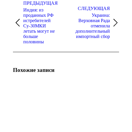
по
ПРЕДЫДУЩАЯ
СЛЕДУЮЩАЯ
Индия: из
записям
проданных РФ
Украина:
истребителей
Верховная Рада
Предыдущая
Следующая
Су-30МКИ
отменила
запись:
запись:
летать могут не
дополнительный
больше
импортный сбор
половины
Похожие записи
США:
США:
SpaceX
Apple
выбрала
меняет
Nvidia для
концепцию
ИИ
будущих
будущего
смарт-
очков
07.08.2026
06.08.2026