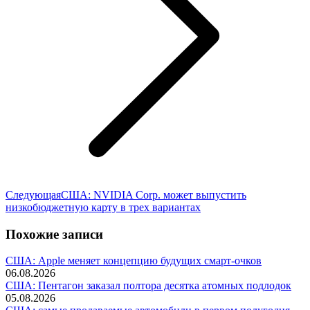
Следующая
Следующая
США: NVIDIA Corp. может выпустить
запись:
низкобюджетную карту в трех вариантах
Похожие записи
США: Apple меняет концепцию будущих смарт-очков
06.08.2026
США: Пентагон заказал полтора десятка атомных подлодок
05.08.2026