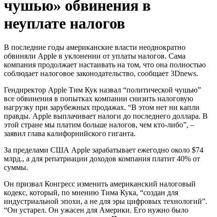
чушью» обвинения в
неуплате налогов
В последние годы американские власти неоднократно
обвиняли Apple в уклонении от уплаты налогов. Сама
компания продолжает настаивать на том, что она полностью
соблюдает налоговое законодательство, сообщает 3Dnews.
Гендиректор Apple Тим Кук назвал “политической чушью”
все обвинения в попытках компании снизить налоговую
нагрузку при зарубежных продажах. “В этом нет ни капли
правды. Apple выплачивает налоги до последнего доллара. В
этой стране мы платим больше налогов, чем кто-либо”, –
заявил глава калифорнийского гиганта.
За пределами США Apple зарабатывает ежегодно около $74
млрд., а для репатриации доходов компания платит 40% от
суммы.
Он призвал Конгресс изменить американский налоговый
кодекс, который, по мнению Тима Кука, “создан для
индустриальной эпохи, а не для эры цифровых технологий”.
“Он устарел. Он ужасен для Америки. Его нужно было