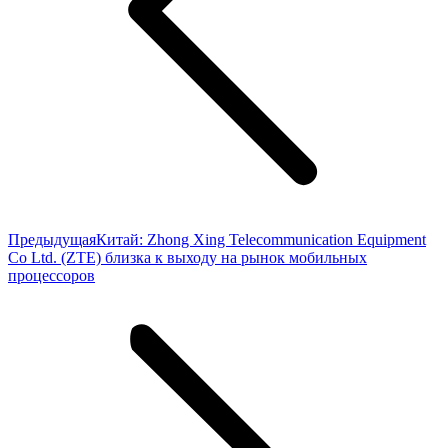
Предыдущая
Предыдущая
Китай: Zhong Xing Telecommunication Equipment
запись:
Co Ltd. (ZTE) близка к выходу на рынок мобильных
процессоров