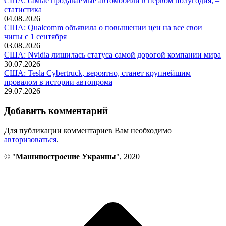
США: самые продаваемые автомобили в первом полугодия, –
статистика
04.08.2026
США: Qualcomm объявила о повышении цен на все свои
чипы с 1 сентября
03.08.2026
США: Nvidia лишилась статуса самой дорогой компании мира
30.07.2026
США: Tesla Cybertruck, вероятно, станет крупнейшим
провалом в истории автопрома
29.07.2026
Добавить комментарий
Для публикации комментариев Вам необходимо
авторизоваться
.
© "
Машиностроение Украины
", 2020
В