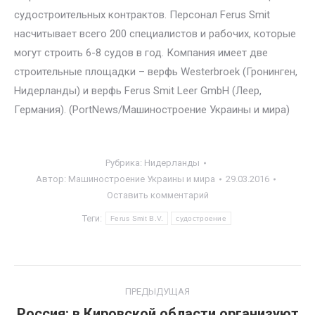
судостроительных контрактов. Персонал Ferus Smit
насчитывает всего 200 специалистов и рабочих, которые
могут строить 6-8 судов в год. Компания имеет две
строительные площадки – верфь Westerbroek (Гронинген,
Нидерланды) и верфь Ferus Smit Leer GmbH (Леер,
Германия). (PortNews/Машиностроение Украины и мира)
Рубрика:
Нидерланды
Автор:
Машиностроение Украины и мира
29.03.2016
Оставить комментарий
Теги:
Ferus Smit B.V.
судостроение
Навигация
ПРЕДЫДУЩАЯ
по
Россия: в Кировской области организуют