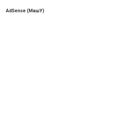
AdSense (МашУ)