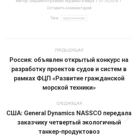
Автор:
Машиностроение Украины и мира
07.10.2016
Оставить комментарий
Теги:
судостроение
Навигация
ПРЕДЫДУЩАЯ
по
Россия: объявлен открытый конкурс на
разработку проектов судов и систем в
записям
Предыдущая
рамках ФЦП «Развитие гражданской
запись:
морской техники»
СЛЕДУЮЩАЯ
США: General Dynamics NASSCO передала
заказчику четвертый экологичный
Следующая
запись:
танкер-продуктовоз