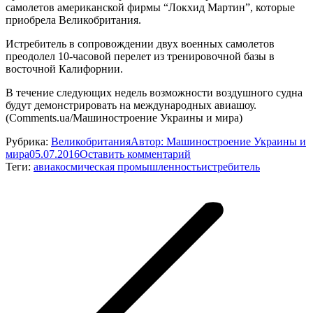
самолетов американской фирмы “Локхид Мартин”, которые
приобрела Великобритания.
Истребитель в сопровождении двух военных самолетов
преодолел 10-часовой перелет из тренировочной базы в
восточной Калифорнии.
В течение следующих недель возможности воздушного судна
будут демонстрировать на международных авиашоу.
(Comments.ua/Машиностроение Украины и мира)
Рубрика:
Великобритания
Автор:
Машиностроение Украины и
мира
05.07.2016
Оставить комментарий
Теги:
авиакосмическая промышленность
истребитель
Навигация
по
записям