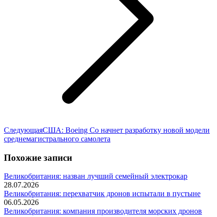
Следующая
Следующая
США: Boeing Co начнет разработку новой модели
запись:
среднемагистрального самолета
Похожие записи
Великобритания: назван лучший семейный электрокар
28.07.2026
Великобритания: перехватчик дронов испытали в пустыне
06.05.2026
Великобритания: компания производителя морских дронов