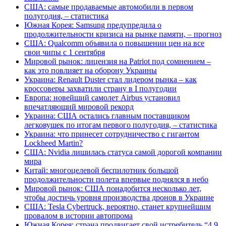
США: самые продаваемые автомобили в первом
полугодия, – статистика
Южная Корея: Samsung предупредила о
продолжительности кризиса на рынке памяти, – прогноз
США: Qualcomm объявила о повышении цен на все
свои чипы с 1 сентября
Мировой рынок: лицензия на Patriot под сомнением –
как это повлияет на оборону Украины
Украина: Renault Duster стал лидером рынка – как
кроссоверы захватили страну в I полугодии
Европа: новейший самолет Airbus установил
впечатляющий мировой рекорд
Украина: США остались главным поставщиком
легковушек по итогам первого полугодия, – статистика
Украина: что принесет сотрудничество с гигантом
Lockheed Martin?
США: Nvidia лишилась статуса самой дорогой компании
мира
Китай: многоцелевой беспилотник большой
продолжительности полета впервые поднялся в небо
Мировой рынок: США понадобится несколько лет,
чтобы достичь уровня производства дронов в Украине
США: Tesla Cybertruck, вероятно, станет крупнейшим
провалом в истории автопрома
Южная Корея: страна продвигает свой истребитель “4,9