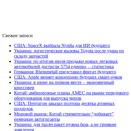
Свежие записи
США: SpaceX выбрала Nvidia для ИИ будущего
Украина: логистические вызовы Toyota после удара по
складу запчастей
Украина: по итогам июля продажи новых легковых
автомобилей достигли 5754 единиц, – статистика
Германия: Rheinmetall представил фрегат будущего
США: Apple меняет концепцию будущих смарт-очков
Украина: в июне на первом месте – экономичный
кроссовер
Китай: амбициозные планы AMEC на рынке передового
оборудования для выпуска чипов
США: Пентагон заказал полтора десятка атомных
подлодок
Мировой рынок: Китай стремительно “добивает”
немецкие автогиганты
Украина: для тысяч ракет нужна база, а не громкие
заявления