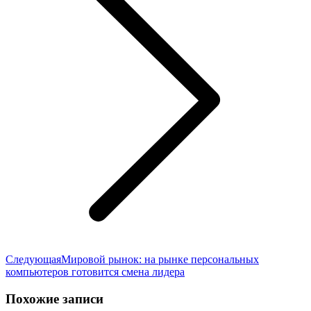
Следующая
Следующая
Мировой рынок: на рынке персональных
запись:
компьютеров готовится смена лидера
Похожие записи