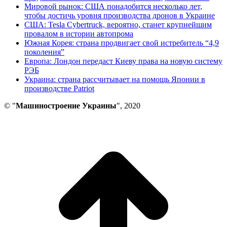
Мировой рынок: США понадобится несколько лет,
чтобы достичь уровня производства дронов в Украине
США: Tesla Cybertruck, вероятно, станет крупнейшим
провалом в истории автопрома
Южная Корея: страна продвигает свой истребитель “4,9
поколения”
Европа: Лондон передаст Киеву права на новую систему
РЭБ
Украина: страна рассчитывает на помощь Японии в
производстве Patriot
© "
Машиностроение Украины
", 2020
В