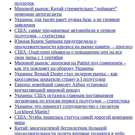
подлодок
Мировой рынок: Китай стремительно “добивает”
немецкие автогиганты
Украина: для тысяч ракет нужна база, а не громкие
заявления
США: самые продаваемые автомобили в первом
полугодия, – статистика
Южная Корея: Samsung предупредила о
продолжительности кризиса на рынке памяти, – прогноз
США: Qualcomm объявила о повышении цен на все
свои чипы с 1 сентября
Мировой рынок: лицензия на Patriot под сомнением –
как это повлияет на оборону Украины
Украина: Renault Duster стал лидером рынка – как
кроссоверы захватили страну в I полугодии
Европа: новейший самолет Airbus установил
впечатляющий мировой рекорд
Украина: США остались главным поставщиком
легковушек по итогам первого полугодия, – статистика
Украина: что принесет сотрудничество с гигантом
Lockheed Martin?
США: Nvidia лишилась статуса самой дорогой компании
мира
Китай: многоцелевой беспилотник большой
продолжительности полета впервые поднялся в небо