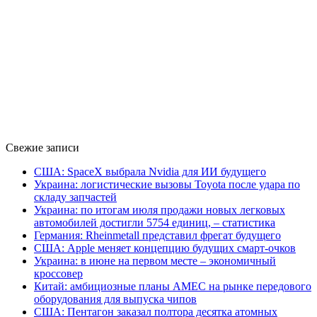
Свежие записи
США: SpaceX выбрала Nvidia для ИИ будущего
Украина: логистические вызовы Toyota после удара по
складу запчастей
Украина: по итогам июля продажи новых легковых
автомобилей достигли 5754 единиц, – статистика
Германия: Rheinmetall представил фрегат будущего
США: Apple меняет концепцию будущих смарт-очков
Украина: в июне на первом месте – экономичный
кроссовер
Китай: амбициозные планы AMEC на рынке передового
оборудования для выпуска чипов
США: Пентагон заказал полтора десятка атомных