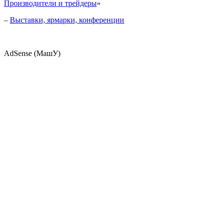
Производители и трейдеры
»
–
Выставки, ярмарки, конференции
AdSense (МашУ)