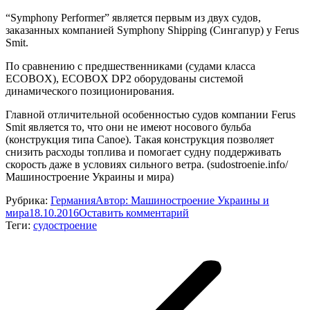
“Symphony Performer” является первым из двух судов,
заказанных компанией Symphony Shipping (Сингапур) у Ferus
Smit.
По сравнению с предшественниками (судами класса
ECOBOX), ECOBOX DP2 оборудованы системой
динамического позиционирования.
Главной отличительной особенностью судов компании Ferus
Smit является то, что они не имеют носового бульба
(конструкция типа Canoe). Такая конструкция позволяет
снизить расходы топлива и помогает судну поддерживать
скорость даже в условиях сильного ветра. (sudostroenie.info/
Машиностроение Украины и мира)
Рубрика:
Германия
Автор:
Машиностроение Украины и
мира
18.10.2016
Оставить комментарий
Теги:
судостроение
Навигация
по
записям