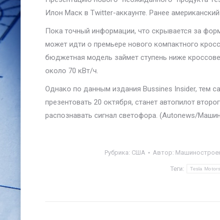
Илон Маск в Twitter-аккаунте. Ранее американски
Пока точный информации, что скрывается за форму
может идти о премьере нового компактного кросс
бюджетная модель займет ступень ниже кроссове
около 70 кВт/ч.
Однако по данным издания Bussines Insider, тем
презентовать 20 октября, станет автопилот втор
распознавать сигнал светофора. (Autonews/Машин
Рубрика:
США
Автор:
Машиностроен
Теги:
Tesla Motors
Навигация