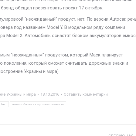
й брэнд обещал презентовать проект 17 октября.
лировкой “неожиданный” продукт, нет. По версии Autocar, реч
овера под названием Model Y. В модельном ряду компании
ра Model X. Автомобиль оснастят блоком аккумуляторов емко
 самым “неожиданным” продуктом, который Маск планирует
ого поколения, который сможет считывать дорожные знаки и
остроение Украины и мира)
ие Украины и мира
18.10.2016
Оставить комментарий
 Inc.
автомобильная промышленность
СЛЕДУЮЩАЯ