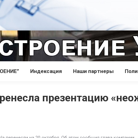
РОЕНИЕ”
Индекcация
Наши партнеры
Поли
еренесла презентацию «не
la перенесли на 20 октября. Об этом сообщил глава компании