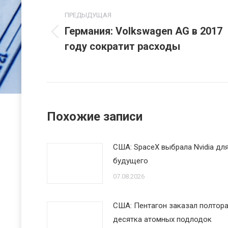
по
ПРЕДЫДУЩАЯ
Германия: Volkswagen AG в 2017
записям
Предыдущая
году сократит расходы
запись:
Похожие записи
США: SpaceX выбрала Nvidia дл
будущего
07.08.2026
США: Пентагон заказал полтор
десятка атомных подлодок