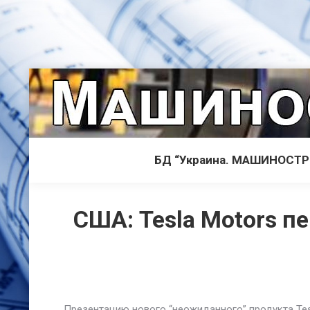
БД “Украина. МАШИНОСТ
США: Tesla Motors п
Презентацию нового “неожиданного” продукта Tes