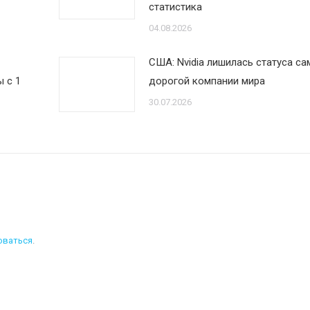
статистика
04.08.2026
США: Nvidia лишилась статуса са
 с 1
дорогой компании мира
30.07.2026
оваться
.