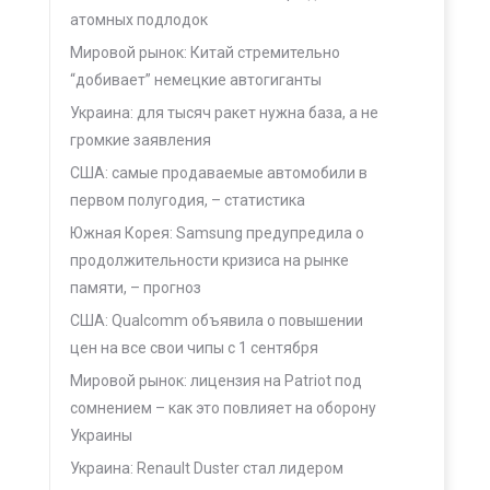
атомных подлодок
Мировой рынок: Китай стремительно
“добивает” немецкие автогиганты
Украина: для тысяч ракет нужна база, а не
громкие заявления
США: самые продаваемые автомобили в
первом полугодия, – статистика
Южная Корея: Samsung предупредила о
продолжительности кризиса на рынке
памяти, – прогноз
США: Qualcomm объявила о повышении
цен на все свои чипы с 1 сентября
Мировой рынок: лицензия на Patriot под
сомнением – как это повлияет на оборону
Украины
Украина: Renault Duster стал лидером